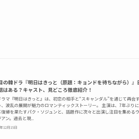
目の韓ドラ『明日はきっと（原題：キョンドを待ちながら）』
信はある？キャスト、見どころ徹底紹介！
ドラマ『明日はきっと』は、初恋の相手と“スキャンダル”を通じて再会
う、波乱の展開が魅力のロマンティックストーリー。 主演は、7年ぶり
メ復帰を果たすパク・ソジュンと、話題作に次々と出演し注目を集める
アン。過去と現...
5年12月15日