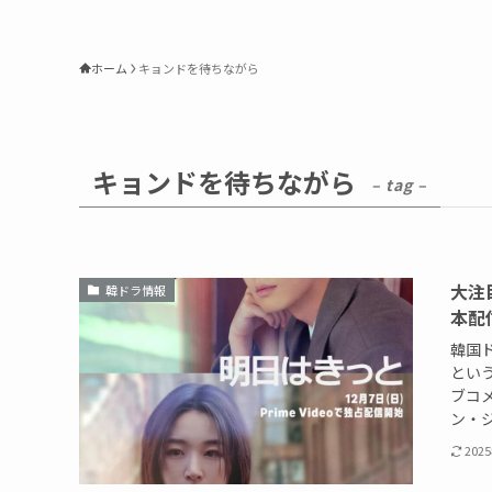
ホーム
キョンドを待ちながら
キョンドを待ちながら
– tag –
大注
韓ドラ情報
本配
韓国
とい
ブコ
ン・ジ
202