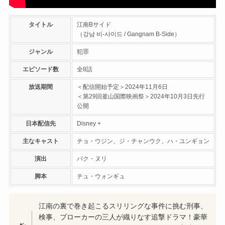
タイトル
江南Bサイド
（강남 비-사이드 / Gangnam B-Side）
ジャンル
犯罪
エピソード数
全8話
放送期間
＜配信開始予定＞2024年11月6日
＜第29回釜山国際映画祭＞2024年10月3日先行
公開
日本配信先
Disney +
主なキャスト
チョ・ウジン、ジ・チャンウク、ハ・ユンギョン
演出
パク・ヌリ
脚本
チュ・ウォンギュ
江南の裏で巻き起こるスリリングな事件に挑む刑事、
検事、ブローカーの三人が織りなす追撃ドラマ！豪華