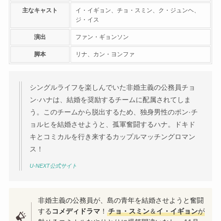
主なキャスト
イ・イギョン、チョ・スミン、ク・ジュンヘ、
ジ・イス
演出
ファン・ギョンソン
脚本
リナ、カン・ヨンファ
シングルライフを楽しんでいた非婚主義の公務員チョ
ン·ハナは、結婚を奨励するチームに配属されてしま
う。このチームから脱出するため、独身男性のポン·チ
ョルヒを結婚させようと、孤軍奮闘するハナ。ドキド
キとコミカルを行き来するカップルマッチングロマン
ス！
U-NEXT公式サイト
非婚主義の公務員が、島の青年を結婚させようと奮闘
する
コメディドラマ
！
チョ・スミン
＆
イ・イギョン
が