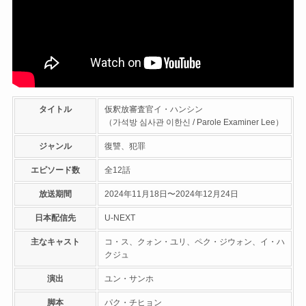
タイトル
仮釈放審査官イ・ハンシン
（가석방 심사관 이한신 / Parole Examiner Lee）
ジャンル
復讐、犯罪
エピソード数
全12話
放送期間
2024年11月18日〜2024年12月24日
日本配信先
U-NEXT
主なキャスト
コ・ス、クォン・ユリ、ペク・ジウォン、イ・ハ
クジュ
演出
ユン・サンホ
脚本
パク・チヒョン