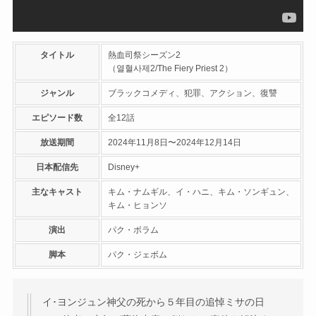
タイトル
熱血司祭シーズン2
（열혈사제2/The Fiery Priest 2）
ジャンル
ブラックコメディ、犯罪、アクション、復讐
エピソード数
全12話
放送期間
2024年11月8日〜2024年12月14日
日本配信先
Disney+
主なキャスト
キム・ナムギル、イ・ハニ、キム・ソンギュン、
キム・ヒョンソ
演出
パク・ボラム
脚本
パク・ジェボム
イ･ヨンジュン神父の死から５年目の追悼ミサの日