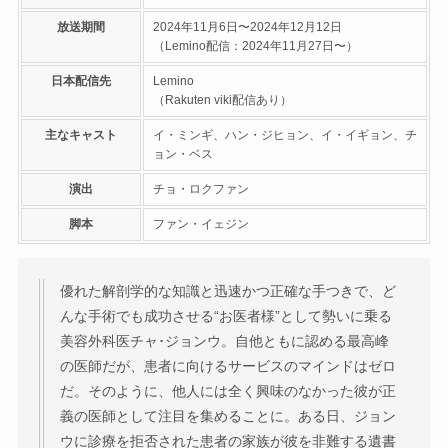
放送期間
2024年11月6日〜2024年12月12日
（Lemino配信：2024年11月27日〜）
日本配信先
Lemino
（Rakuten viki配信あり）
主なキャスト
イ・ミンギ、ハン・ジヒョン、イ・イギョン、チ
ョン・ベス
演出
チョ・ロクファン
脚本
ファン・イェジン
優れた解剖学的な知識と迅速かつ正確な手つきで、ど
んな手術でも成功させる“お医者様”として勢いに乗る
美容外科医チャ･ジョンウ。自他ともに認める最高峰
の医師だが、患者に向けるサービスのマインドはゼロ
だ。そのように、他人には全く興味のなかった彼が正
義の医師として注目を集めることに。ある日、ジョン
ウに診療を拒否された患者の家族が彼を非難する遺書