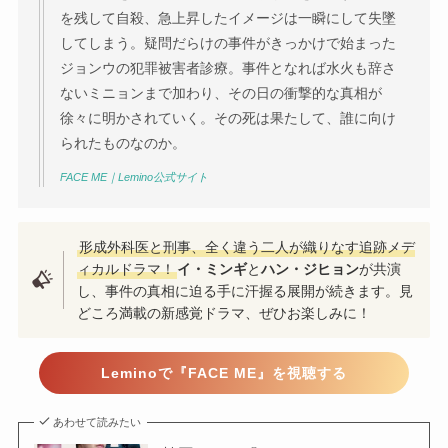
を残して自殺、急上昇したイメージは一瞬にして失墜
してしまう。疑問だらけの事件がきっかけで始まった
ジョンウの犯罪被害者診療。事件となれば水火も辞さ
ないミニョンまで加わり、その日の衝撃的な真相が
徐々に明かされていく。その死は果たして、誰に向け
られたものなのか。
FACE ME｜Lemino公式サイト
形成外科医と刑事、全く違う二人が織りなす追跡メデ
ィカルドラマ！
イ・ミンギ
と
ハン・ジヒョン
が共演
し、事件の真相に迫る手に汗握る展開が続きます。見
どころ満載の新感覚ドラマ、ぜひお楽しみに！
Leminoで『FACE ME』を視聴する
あわせて読みたい