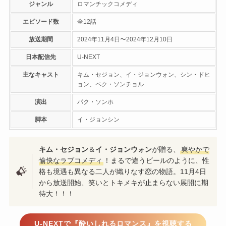
ジャンル
ロマンチックコメディ
エピソード数
全12話
放送期間
2024年11月4日〜2024年12月10日
日本配信先
U-NEXT
主なキャスト
キム・セジョン、イ・ジョンウォン、シン・ドヒ
ョン、ペク・ソンチョル
演出
パク・ソンホ
脚本
イ・ジョンシン
キム・セジョン
＆
イ・ジョンウォン
が贈る、
爽やかで
愉快なラブコメディ
！まるで違うビールのように、性
格も境遇も異なる二人が織りなす恋の物語。11月4日
から放送開始、笑いとトキメキが止まらない展開に期
待大！！！
U-NEXTで『酔いしれるロマンス』を視聴する