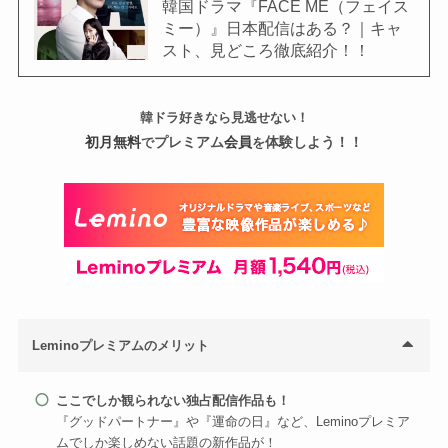
韓国ドラマ『FACE ME（フェイス
ミー）』日本配信はある？｜キャ
スト、見どころ徹底紹介！！
韓ドラ好きなら見逃せない！
初月無料
プレミアム
会員
体験しよう！！
で
を
Leminoプレミアムのメリット
ここでしか観られない独占配信作品も！
『グッドパートナー』や『運命の日』など、Leminoプレミア
ムでしか楽しめない話題の新作品が！