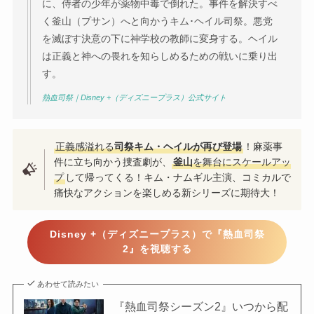
に、侍者の少年が薬物中毒で倒れた。事件を解決すべ
く釜山（プサン）へと向かうキム･ヘイル司祭。悪党
を滅ぼす決意の下に神学校の教師に変身する。ヘイル
は正義と神への畏れを知らしめるための戦いに乗り出
す。
熱血司祭｜Disney +（ディズニープラス）公式サイト
正義感溢れる
司祭キム・ヘイルが再び登場
！麻薬事
件に立ち向かう捜査劇が、
釜山
を舞台にスケールアッ
プ
して帰ってくる！キム・ナムギル主演、コミカルで
痛快なアクションを楽しめる新シリーズに期待大！
Disney +（ディズニープラス）で『熱血司祭
2』を視聴する
あわせて読みたい
『熱血司祭シーズン2』いつから配