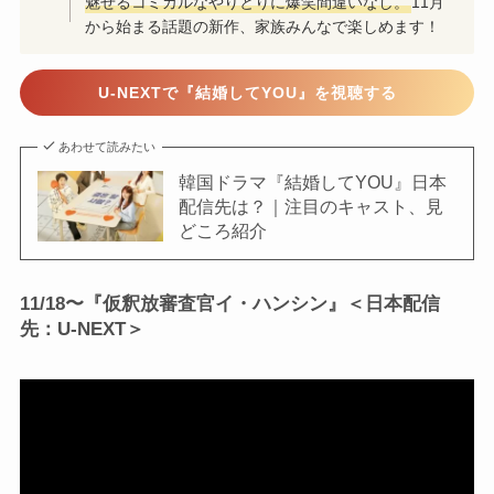
魅せるコミカルなやりとりに爆笑間違いなし。
11月
から始まる話題の新作、家族みんなで楽しめます！
U-NEXTで『結婚してYOU』を視聴する
あわせて読みたい
韓国ドラマ『結婚してYOU』日本
配信先は？｜注目のキャスト、見
どころ紹介
11/18〜『仮釈放審査官イ・ハンシン』＜日本配信
先：U-NEXT＞