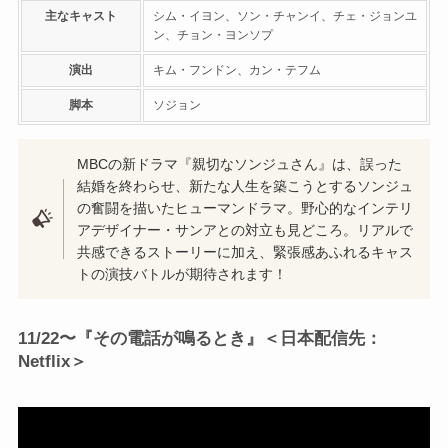
主なキャスト
シム・イヨン、ソン・チャンイ、チェ・ジョンユ
ン、チョン・ヨンソプ
演出
キム・フンドン、カン・テフム
脚本
ソジョン
MBCの新ドラマ『親切なソンジュさん』は、誤った
結婚を終わらせ、新たな人生を築こうとするソンジュ
の奮闘を描いたヒューマンドラマ。野心的なインテリ
アデザイナー・サンアとの対立も見どころ。リアルで
共感できるストーリーに加え、緊張感あふれるキャス
トの演技バトルが期待されます！
11/22〜『その電話が鳴るとき』＜日本配信先：
Netflix＞