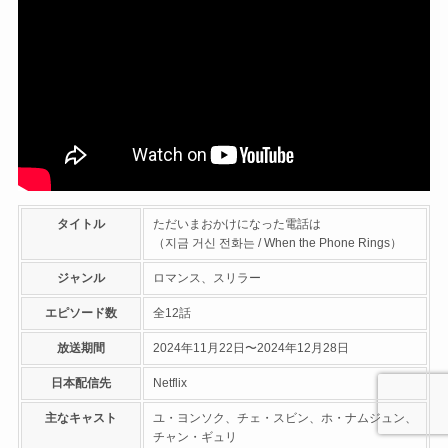
タイトル
ただいまおかけになった電話は
（지금 거신 전화는 / When the Phone Rings）
ジャンル
ロマンス、スリラー
エピソード数
全12話
放送期間
2024年11月22日〜2024年12月28日
日本配信先
Netflix
主なキャスト
ユ・ヨンソク、チェ・スビン、ホ・ナムジュン、
チャン・ギュリ