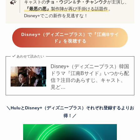
キャストの
チョ・ウジン
＆
チ・チャンウク
が主演し、
『最悪の悪』
製作陣が再び手掛ける話題作
。
Disney+でこの新作を見逃すな！
Disney+（ディズニープラス）で『江南Bサイ
ド』を視聴する
あわせて読みたい
Disney+（ディズニープラス）韓国
ドラマ『江南Bサイド』いつから配
信？注目のあらすじ、キャスト、
見ど…
＼HuluとDisney+（ディズニープラス）
それぞれ登録するよりお
得！／