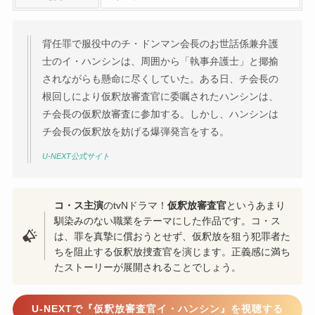
背任罪で服役中のチ・ドンマン会長のお世話係兼弁護
士のイ・ハンシンは、周囲から「執事弁護士」と揶揄
されながらも懸命に尽くしていた。ある日、チ会長の
根回しにより仮釈放審査官に委嘱されたハンシンは、
チ会長の仮釈放審査に参加する。しかし、ハンシンは
チ会長の仮釈放を妨げる爆弾発言をする。
U-NEXT公式サイト
コ・ス主演
のtvNドラマ！
仮釈放審査官
というあまり
馴染みのない職業をテーマにした作品です。コ・ス
は、罪を真摯に償おうとせず、仮釈放を狙う犯罪者た
ちを阻止する仮釈放捜査官を演じます。正義感に満ち
たストーリーが展開されることでしょう。
U-NEXTで『仮釈放審査官イ・ハンシン』を視聴する