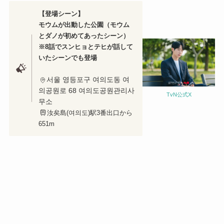
【登場シーン】
モウムが出動した公園（モウム
とダノが初めてあったシーン）
※8話でスンヒョとテヒが話して
いたシーンでも登場
서울 영등포구 여의도동 여
의공원로 68 여의도공원관리사
TvN公式X
무소
汝矣島(여의도)駅3番出口から
651m