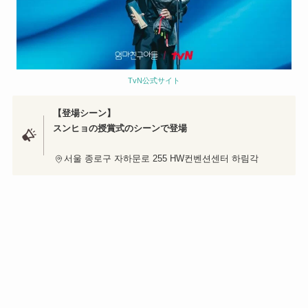
TvN公式サイト
【登場シーン】
スンヒョの授賞式のシーンで登場
서울 종로구 자하문로 255 HW컨벤션센터 하림각