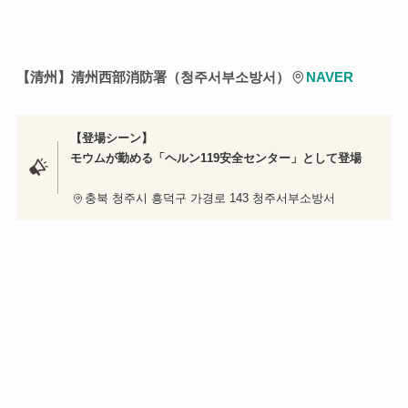
【清州】清州西部消防署（청주서부소방서）
NAVER
【登場シーン】
モウムが勤める「ヘルン119安全センター」として登場
충북 청주시 흥덕구 가경로 143 청주서부소방서