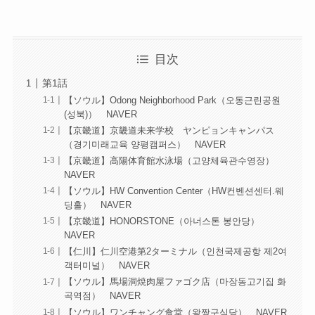
目次
第1話
【ソウル】Odong Neighborhood Park（오동근린공원
(성북)） NAVER
【京畿道】京畿道未来学校 ヤンピョンキャンパス
（경기미래교육 양평캠퍼스） NAVER
【京畿道】高陽体育館水泳場（고양체육관수영장）
NAVER
【ソウル】HW Convention Center（HW컨벤션센터.웨
딩홀） NAVER
【京畿道】HONORSTONE（아너스톤 봉안당）
NAVER
【仁川】仁川空港第2ターミナル（인천국제공항 제2여
객터미널） NAVER
【ソウル】馬場洞焼肉屋ファゴク店（마장동고기집 화
곡역점） NAVER
【ソウル】ワンチャング食堂（왕짱구식당） NAVER