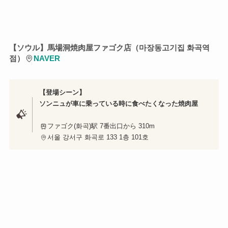
【ソウル】馬場洞焼肉屋ファゴク店（마장동고기집 화곡역
점）
NAVER
【登場シーン】
ソンニュが車に乗っている時に食べたくなった焼肉屋
ファゴク(화곡)駅 7番出口から 310m
서울 강서구 화곡로 133 1층 101호