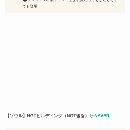
シンヘソン出演ドラマ「生まれ変わってもよろしく」
でも登場
【ソウル】NGTビルディング（NGT빌딩）
NAVER