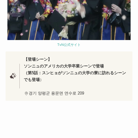
TvN公式サイト
【登場シーン】
ソンニュのアメリカの大学卒業シーンで登場
（第5話：スンヒョがソンニュの大学の寮に訪れるシーン
でも登場
）
경기 양평군 용문면 연수로 209