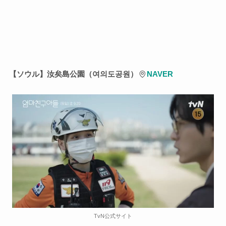
【ソウル】汝矣島公園（여의도공원）
NAVER
TvN公式サイト