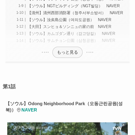
【ソウル】NGTビルディング（NGT빌딩） NAVER
【清州】清州西部消防署（청주서부소방서） NAVER
【ソウル】汝矣島公園（여의도공원） NAVER
【大田】スンヒョ＆ソンニュの家の前 NAVER
【ソウル】カムゴダン通り（감고당길） NAVER
【ソウル】サムチョン公園（삼청공원） NAVER
もっと見る
第1話
【ソウル】Odong Neighborhood Park（오동근린공원(성
북)）
NAVER