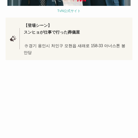
TvN公式サイト
【登場シーン】
スンヒョが仕事で行った葬儀屋
경기 용인시 처인구 모현읍 새래로 158-33 아너스톤 봉
안당