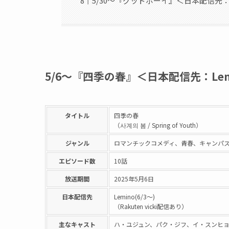
5/30〜『グッドボーイ』＜日本配信先：
5/6〜『四季の春』＜日本配信先：Lemi
タイトル
四季の春
（사계의 봄 / Spring of Youth）
ジャンル
ロマンチックコメディ、青春、キャンパ
エピソード数
10話
放送期間
2025年5月6日
日本配信先
Lemino(6/3〜)
（Rakuten vicki配信あり）
主なキャスト
ハ・ユジュン、パク・ジフ、イ・スンヒ