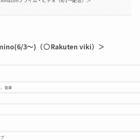
Amazonプライム・ビデオ（6/1〜配信）＞
no(6/3〜)（
Rakuten viki）＞
ス、音楽
ョプ