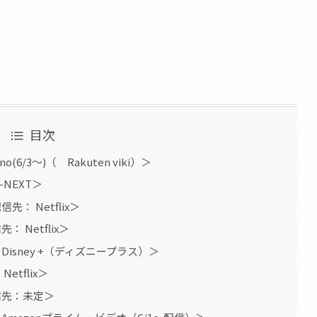
目次
6/3〜)（ Rakuten viki）＞
NEXT＞
： Netflix＞
 Netflix＞
isney +（ディズニープラス）＞
tflix＞
信先：未定＞