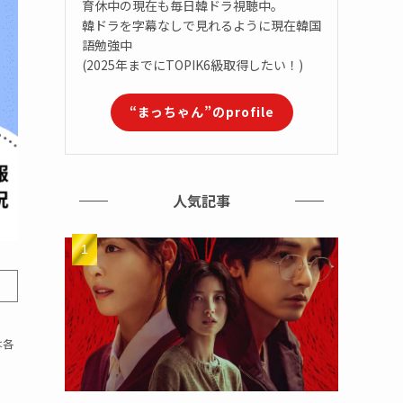
育休中の現在も毎日韓ドラ視聴中。
韓ドラを字幕なしで見れるように現在韓国
語勉強中
(2025年までにTOPIK6級取得したい！)
“まっちゃん”のprofile
人気記事
は各