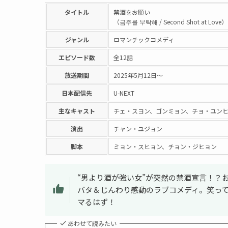
タイトル
禁酒をお願い
（금주를 부탁해 / Second Shot at Love）
ジャンル
ロマンチックコメディ
エピソード数
全12話
放送期間
2025年5月12日〜
日本配信先
U-NEXT
主なキャスト
チェ・スヨン、ゴンミョン、チョ・ユン
演出
チャン・ユジョン
脚本
ミョン・スヒョン、チョン・ジヒョン
“男より酒が強い女”が突然の禁酒宣言！？
バタ＆じんわり感動のラブコメディ。笑って
マるはず！
あわせて読みたい