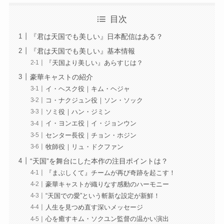
目次
『君は天国でも美しい』日本配信はある？
『君は天国でも美しい』基本情報
『天国より美しい』あらすじは？
豪華キャストの紹介
イ・ヘスク役｜キム・ヘジャ
コ・ナクジュン役｜ソン・ソック
ソミ役｜ハン・ジミン
イ・ヨンエ役｜イ・ジョンウン
センター長役｜チョン・ホジン
牧師役｜リュ・ドクファン
“天国”を舞台にした本作の注目ポイントは？
『まぶしくて』チームが再び奇跡を起こす！
豪華キャストが織りなす感動のハーモニー
“天国での愛”という斬新な設定が新鮮！
人生を見つめ直す深いメッセージ
心を癒すキム・ソクユン監督の温かい演出