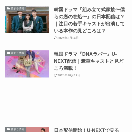
韓国ドラマ『組み立て式家族〜僕
韓ドラ情報
らの恋の在処〜』の日本配信は？
｜注目の若手キャストが出演して
いる本作の見どころは？
2025年2月14日
韓国ドラマ『DNAラバー』U-
韓ドラ情報
NEXT配信｜豪華キャストと見ど
ころ満載！
2024年10月17日
日本配信開始！U-NEXTで見る
韓ドラ情報