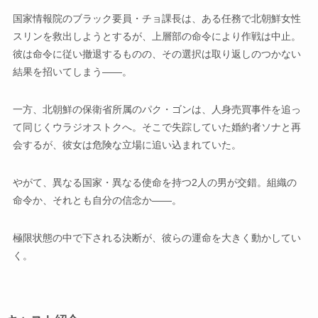
国家情報院のブラック要員・チョ課長は、ある任務で北朝鮮女性
スリンを救出しようとするが、上層部の命令により作戦は中止。
彼は命令に従い撤退するものの、その選択は取り返しのつかない
結果を招いてしまう――。
一方、北朝鮮の保衛省所属のパク・ゴンは、人身売買事件を追っ
て同じくウラジオストクへ。そこで失踪していた婚約者ソナと再
会するが、彼女は危険な立場に追い込まれていた。
やがて、異なる国家・異なる使命を持つ2人の男が交錯。組織の
命令か、それとも自分の信念か――。
極限状態の中で下される決断が、彼らの運命を大きく動かしてい
く。