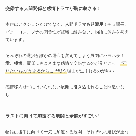
交錯する人間関係と感情ドラマが胸に刺さる！
本作はアクションだけでなく、
人間ドラマも超濃厚
！チョ課長、
パク・ゴン、ソナの関係性が複雑に絡み合い、物語に深みを与え
ています。
それぞれの選択が誰かの運命を変えてしまう展開にハラハラ！
愛
、
後悔
、
責任
…さまざまな感情が交錯するのが見どころ！
“守
りたいもの”があるからこそ戦う
理由が生まれるのが熱い！
感情移入せずにはいられない展開に引き込まれること間違いな
し！
ラストに向けて加速する展開と余韻がすごい！
物語は後半に向けて一気に加速する展開！それぞれの選択が重な