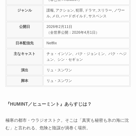
ジャンル
諜報, アクション, 犯罪, ドラマ, スリラー, ノワー
ル, メロ, ハードボイルド, サスペンス
公開日
2026年2月11日
（全世界公開：2026年4月1日）
日本配信先
Netflix
主なキャスト
チョ・インソン、パク・ジョンミン、パク・ヘジ
ュン、シン・セギョン
演出
リュ・スンワン
脚本
リュ・スンワン
『HUMINT／ヒューミント』あらすじは？
極寒の都市・ウラジオストク。そこは「真実も秘密も氷の海に沈
む」と言われる、危険と陰謀が渦巻く場所。