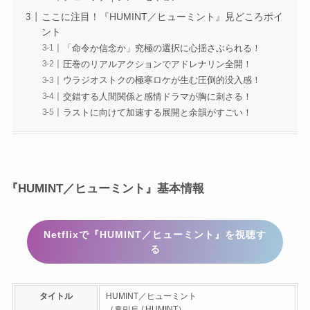
ここに注目！『HUMINT／ヒューミント』見どころポイ
ント
「命令か信念か」究極の選択に心揺さぶられる！
圧巻のリアルアクションでアドレナリン全開！
ウラジオストクの極寒ロケが生む圧倒的没入感！
交錯する人間関係と感情ドラマが胸に刺さる！
ラストに向けて加速する展開と余韻がすごい！
『HUMINT／ヒューミント』基本情報
Netflixで『HUMINT／ヒューミント』を視聴す
る
タイトル
HUMINT／ヒューミント
（휴민트 / HUMINT）