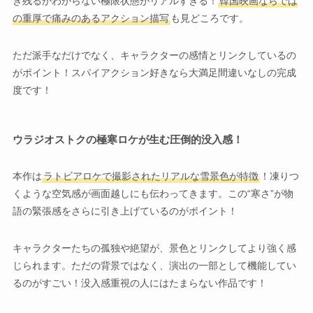
き残るかわからない極限状態がリアルすぎる！
韓国映画ならでは
の重厚で痛みのあるアクション描写
も見どころです。
ただ派手なだけでなく、キャラクターの感情とリンクしているの
がポイント！スパイアクション好きなら大満足間違いなしの完成
度です！
ウラジオストクの極寒ロケが生む圧倒的没入感！
本作は
ラトビアロケで撮影されたリアルな雪景色が特徴
！凍りつ
くような空気感が画面越しにも伝わってきます。この“寒さ”が物
語の緊張感をさらに引き上げているのがポイント！
キャラクターたちの孤独や絶望が、景色とリンクしてより強く感
じられます。ただの背景ではなく、演出の一部として機能してい
るのがすごい！没入感重視の人にはたまらない作品です！