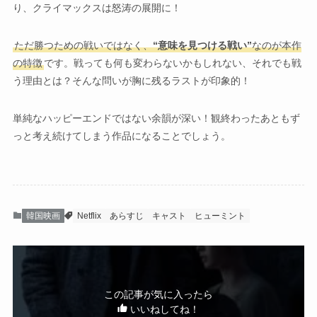
り、クライマックスは怒涛の展開に！
ただ勝つための戦いではなく、
“意味を見つける戦い”
なのが本作
の特徴
です。戦っても何も変わらないかもしれない、それでも戦
う理由とは？そんな問いが胸に残るラストが印象的！
単純なハッピーエンドではない余韻が深い！観終わったあともず
っと考え続けてしまう作品になることでしょう。
韓国映画
Netflix
あらすじ
キャスト
ヒューミント
この記事が気に入ったら
いいねしてね！