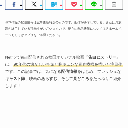
※本作品の配信情報は記事更新時点のものです。配信が終了している、または見放
題が終了している可能性がございますので、現在の配信状況については各ホームペ
。
ージもしくはアプリをご確認ください
Netflixで独占配信される韓国オリジナル映画『
告白ヒストリー
』
は、
90年代の懐かしい空気と胸キュンな青春模様を描いた注目作
です。この記事では、気になる
配信情報
をはじめ、フレッシュな
キャスト陣
、映画の
あらすじ
、そして
見どころ
をたっぷりご紹介
します！