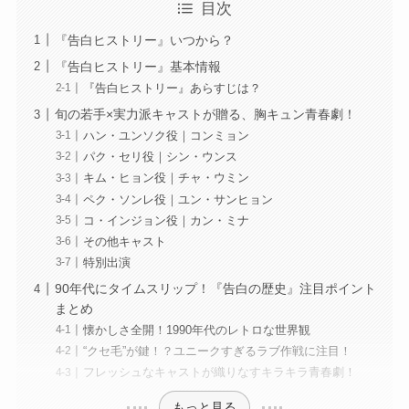
目次
『告白ヒストリー』いつから？
『告白ヒストリー』基本情報
『告白ヒストリー』あらすじは？
旬の若手×実力派キャストが贈る、胸キュン青春劇！
ハン・ユンソク役｜コンミョン
パク・セリ役｜シン・ウンス
キム・ヒョン役｜チャ・ウミン
ペク・ソンレ役｜ユン・サンヒョン
コ・インジョン役｜カン・ミナ
その他キャスト
特別出演
90年代にタイムスリップ！『告白の歴史』注目ポイント
まとめ
懐かしさ全開！1990年代のレトロな世界観
“クセ毛”が鍵！？ユニークすぎるラブ作戦に注目！
フレッシュなキャストが織りなすキラキラ青春劇！
もっと見る