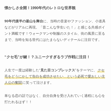
懐かしさ全開！1990年代のレトロな世界観
90年代後半の釜山を舞台
に、当時の音楽やファッション、小道具
などがリアルに再現。「昔こんな学生いた！」と感じる共感ポイ
ント満載です！ウォークマンや制服のスタイル、街の風景に至る
まで、当時を知る世代にはたまらないディテールに注目です。
“クセ毛”が鍵！？ユニークすぎるラブ作戦に注目！
人生で一度は経験した“
見た目コンプレックス
”をテーマに、
クセ
毛をどうにかして告白を成功させたい…という必死で愛おしい主
人公の奮闘
に笑って泣けます。
単なる恋の話ではなく、自分自身を受け入れていく過程にも心を
打たれるはず！！