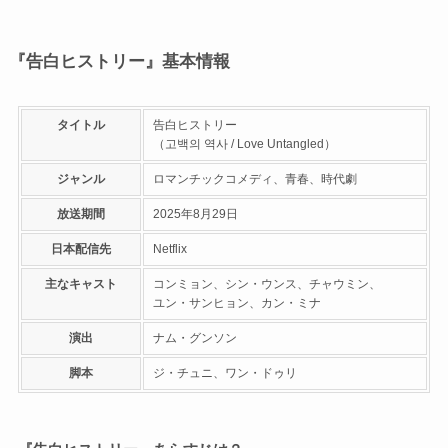
『告白ヒストリー』基本情報
タイトル
告白ヒストリー
（고백의 역사 / Love Untangled）
ジャンル
ロマンチックコメディ、青春、時代劇
放送期間
2025年8月29日
日本配信先
Netflix
主なキャスト
コンミョン、シン・ウンス、チャウミン、
ユン・サンヒョン、カン・ミナ
演出
ナム・グンソン
脚本
ジ・チュニ、ワン・ドゥリ