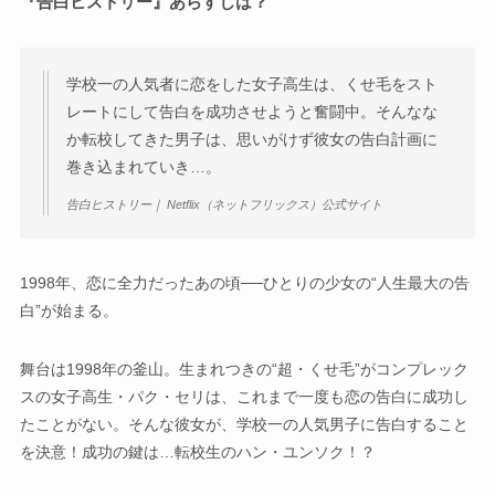
『告白ヒストリー』あらすじは？
学校一の人気者に恋をした女子高生は、くせ毛をスト
レートにして告白を成功させようと奮闘中。そんなな
か転校してきた男子は、思いがけず彼女の告白計画に
巻き込まれていき…。
告白ヒストリー｜ Netflix（ネットフリックス）公式サイト
1998年、恋に全力だったあの頃──ひとりの少女の“人生最大の告
白”が始まる。
舞台は1998年の釜山。生まれつきの“超・くせ毛”がコンプレック
スの女子高生・パク・セリは、これまで一度も恋の告白に成功し
たことがない。そんな彼女が、学校一の人気男子に告白すること
を決意！成功の鍵は…転校生のハン・ユンソク！？