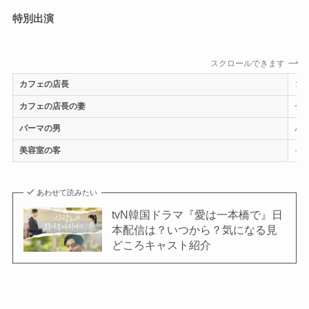
特別出演
スクロールできます
カフェの店長
コ
カフェの店長の妻
チ
パーマの男
パ
美容室の客
イ
あわせて読みたい
tvN韓国ドラマ『愛は一本橋で』日
本配信は？いつから？気になる見
どころキャスト紹介