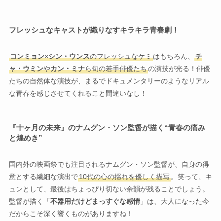
フレッシュなキャストが織りなすキラキラ青春劇！
コンミョン
×
シン・ウンス
のフレッシュなケミ
はもちろん、
チ
ャ・ウミン
や
カン・ミナ
ら旬の若手俳優たち
の演技が光る！俳優
たちの自然体な演技が、まるでドキュメンタリーのようなリアル
な青春を感じさせてくれること間違いなし！
『十ヶ月の未来』のナムグン・ソン監督が描く“青春の痛み
と煌めき”
国内外の映画祭でも注目されるナムグン・ソン監督が、自身の得
意とする繊細な演出で
10代の心の揺れを優しく描写
。笑って、キ
ュンとして、最後はちょっぴり切ない余韻が残ることでしょう。
監督が描く「
不器用だけどまっすぐな感情
」は、大人になった今
だからこそ深く響くものがありますね！