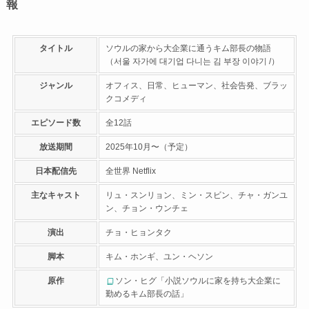
報
タイトル
ソウルの家から大企業に通うキム部長の物語
（서울 자가에 대기업 다니는 김 부장 이야기 /）
ジャンル
オフィス、日常、ヒューマン、社会告発、ブラッ
クコメディ
エピソード数
全12話
放送期間
2025年10月〜（予定）
日本配信先
全世界 Netflix
主なキャスト
リュ・スンリョン、ミン・スビン、チャ・ガンユ
ン、チョン・ウンチェ
演出
チョ・ヒョンタク
脚本
キム・ホンギ、ユン・ヘソン
原作
ソン・ヒグ「小説ソウルに家を持ち大企業に
勤めるキム部長の話」