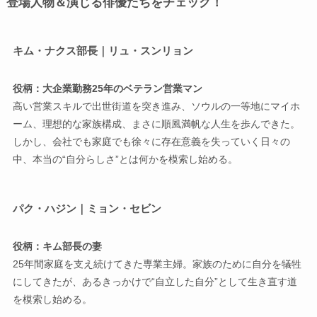
登場人物＆演じる俳優たちをチェック！
キム・ナクス部長｜リュ・スンリョン
役柄：大企業勤務25年のベテラン営業マン
高い営業スキルで出世街道を突き進み、ソウルの一等地にマイホ
ーム、理想的な家族構成、まさに順風満帆な人生を歩んできた。
しかし、会社でも家庭でも徐々に存在意義を失っていく日々の
中、本当の“自分らしさ”とは何かを模索し始める。
パク・ハジン｜ミョン・セビン
役柄：キム部長の妻
25年間家庭を支え続けてきた専業主婦。家族のために自分を犠牲
にしてきたが、あるきっかけで“自立した自分”として生き直す道
を模索し始める。