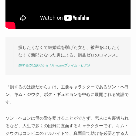
損したくなくて結婚式を挙げた女と、被害を出したく
なくて新郎となった男による、損益ゼロのロマンス。
損するのは嫌だから｜Amazonプライム・ビデオ
『損するのは嫌だから』は、主要キャラクターである
ソン・ヘヨ
ン
、
キム・ジウク
、
ボク・ギュヒョン
を中心に展開される物語で
す。
ソン・ヘヨンは母の愛を受けることができず、恋人にも裏切られ
るなど、人生で多くの困難に直面するキャラクターです。キム・
ジウクはコンビニのアルバイトで、真面目で助けを必要とする人