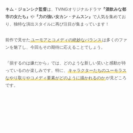
キム・ジョンシク監督
は、TVINGオリジナルドラマ
『酒飲みな都
市の女たち』
や
『力の強い女カン・ナムスン』
で人気を集めてお
り、独特な演出スタイルに再び注目が集まっています！
前作で見せた
ユーモアとコメディの絶妙なバランス
は多くのファ
ンを魅了し、今回もその期待に応えることでしょう。
『損するのは嫌だから』では、どのような新しい笑いと感動が待
っているのか楽しみです。特に、
キャラクターたちのユーモラス
なやり取りやコメディ要素がどのように描かれるのか
が見どころ
です。