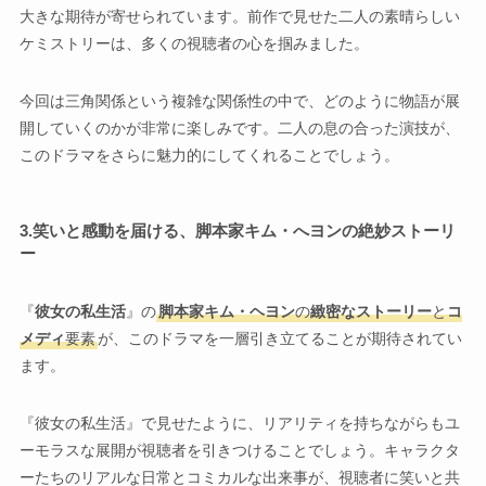
大きな期待が寄せられています。前作で見せた二人の素晴らしい
ケミストリーは、多くの視聴者の心を掴みました。
今回は三角関係という複雑な関係性の中で、どのように物語が展
開していくのかが非常に楽しみです。二人の息の合った演技が、
このドラマをさらに魅力的にしてくれることでしょう。
3.
笑いと感動を届ける、脚本家キム・へヨンの絶妙ストーリ
ー
『
彼女の私生活
』の
脚本家キム・ヘヨン
の
緻密なストーリー
と
コ
メディ
要素
が、このドラマを一層引き立てることが期待されてい
ます。
『彼女の私生活』で見せたように、リアリティを持ちながらもユ
ーモラスな展開が視聴者を引きつけることでしょう。キャラクタ
ーたちのリアルな日常とコミカルな出来事が、視聴者に笑いと共