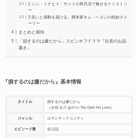
2.シン・ミナとイ・サンイの再共演で魅せるケミストリ
ー
3.笑いと感動を届ける、脚本家キム・へヨンの絶妙スト
ーリー
まとめと期待
「損するのは嫌だから」スピンオフドラマ『社長のお品
書き』
『損するのは嫌だから』基本情報
タイトル
損するのは嫌だから
（손해 보기 싫어서 / No Gain No Love）
ジャンル
ロマンチックコメディ
エピソード数
全12話