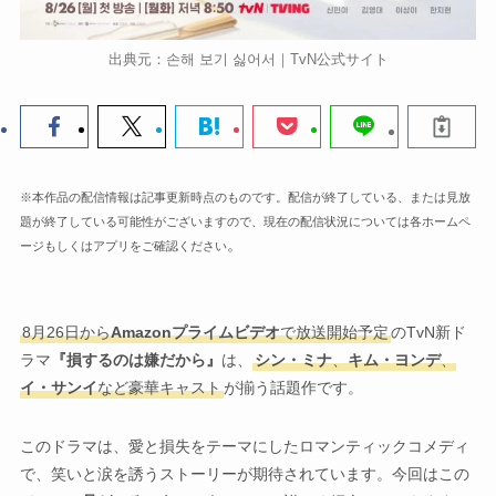
出典元：손해 보기 싫어서｜TvN公式サイト
※本作品の配信情報は記事更新時点のものです。配信が終了している、または見放
題が終了している可能性がございますので、現在の配信状況については各ホームペ
。
ージもしくはアプリをご確認ください
8月26日から
Amazonプライムビデオ
で放送開始予定
のTvN新ド
ラマ
『損するのは嫌だから』
は、
シン・ミナ
、
キム・ヨンデ
、
イ・サンイ
など豪華キャスト
が揃う話題作です。
このドラマは、愛と損失をテーマにしたロマンティックコメディ
で、笑いと涙を誘うストーリーが期待されています。今回はこの