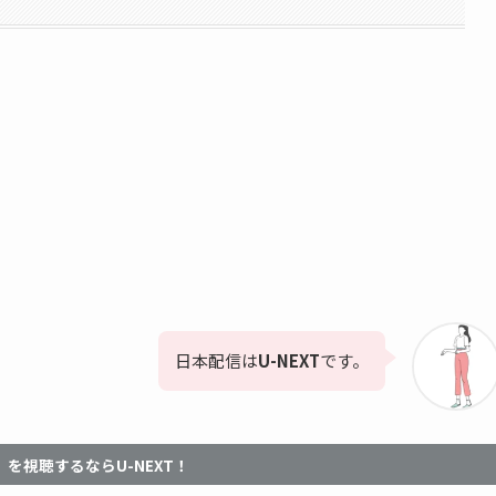
日本配信は
U-NEXT
です。
』を視聴するなら
U-NEXT！