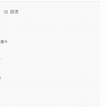
目次
る面々
ク
ク
！