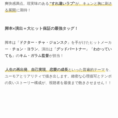
爽快感満点。現実味のある
“すれ違いラブ”
が、キュンと胸に刺さ
る展開
に期待！
脚本×演出＝大ヒット保証の最強タッグ！
脚本は『
ドクター・チャ・ジョンスク
』を手がけたヒットメーカ
ー・
チョン・ヨラン
。演出は『
グッドパートナー
』『
わかってい
ても
』の
キム・ガラム監督
が担当！
人生の再出発
、
自己実現
、
恋愛の成長
といった普遍的テーマ
を、
ユーモアとリアリティで描き出します。緻密な心理描写とテンポ
の良いストーリー構成が、視聴者を最後まで飽きさせません！！