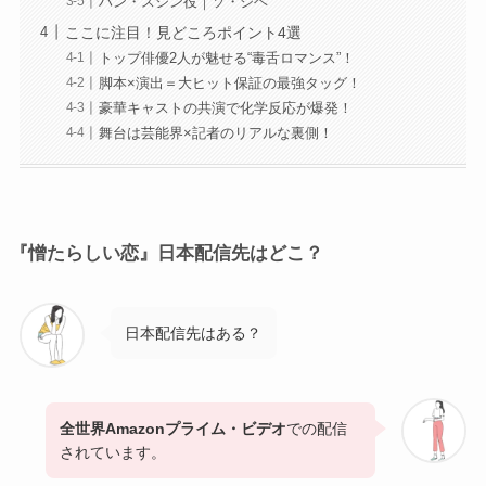
ハン・スジン役｜ソ・ジヘ
ここに注目！見どころポイント4選
トップ俳優2人が魅せる“毒舌ロマンス”！
脚本×演出＝大ヒット保証の最強タッグ！
豪華キャストの共演で化学反応が爆発！
舞台は芸能界×記者のリアルな裏側！
『憎たらしい恋』日本配信先はどこ？
日本配信先はある？
全世界Amazonプライム・ビデオ
での配信
されています。