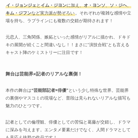
イ・ジョンジェ
と
イム・ジヨン
に加え、
オ・ヨンソ
、
ソ・ジヘ
、
キム・ジフン
など実力派が勢ぞろい
。それぞれが複雑な感情や立
場を持ち、ラブラインにも複数の交錯が期待されます！
元恋人、三角関係、嫉妬といった感情がリアルに描かれ、ドキド
キの展開が続くこと間違いなし！！まさに“演技合戦”とも言える
キャスト陣のケミストリーに注目です！
舞台は芸能界×記者のリアルな裏側！
本作の舞台は
“芸能部記者×俳優”
という少し特殊な世界。芸能界
の裏側やマスコミの現場など、普段は見られないリアルな描写も
魅力のひとつです。
記者としての倫理観、俳優としての苦悩と葛藤が交錯し、ドラマ
に深みを与えます。エンタメ要素だけでなく、人間ドラマとして
も見応え抜群の作品です！