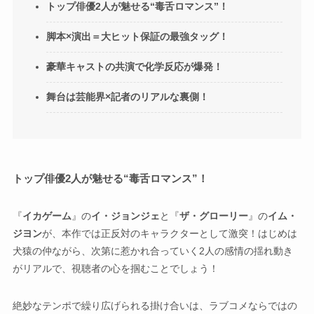
トップ俳優2人が魅せる“毒舌ロマンス”！
脚本×演出＝大ヒット保証の最強タッグ！
豪華キャストの共演で化学反応が爆発！
舞台は芸能界×記者のリアルな裏側！
トップ俳優2人が魅せる“毒舌ロマンス”！
『
イカゲーム
』の
イ・ジョンジェ
と『
ザ・グローリー
』の
イム・
ジヨン
が、本作では正反対のキャラクターとして激突！はじめは
犬猿の仲ながら、次第に惹かれ合っていく2人の感情の揺れ動き
がリアルで、視聴者の心を掴むことでしょう！
絶妙なテンポで繰り広げられる掛け合いは、ラブコメならではの