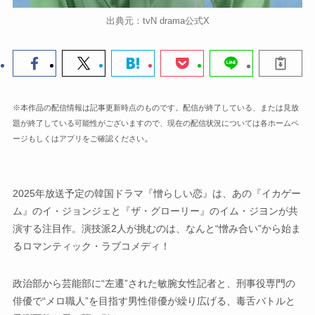
出典元：tvN drama公式X
※本作品の配信情報は記事更新時点のものです。配信が終了している、または見放
題が終了している可能性がございますので、現在の配信状況については各ホームペ
。
ージもしくはアプリをご確認ください
2025年放送予定の韓国ドラマ『憎らしい恋』は、あの『イカゲー
ム』のイ・ジョンジェと『ザ・グローリー』のイム・ジヨンが共
演する注目作。演技派2人が挑むのは、なんと“憎み合い”から始ま
るロマンティック・ラブコメディ！
政治部から芸能部に“左遷”された敏腕女性記者と、刑事役専門の
俳優で“メロ職人”を目指す男性俳優が繰り広げる、毒舌バトルと