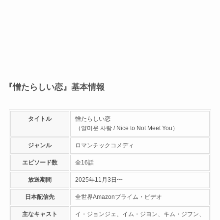
『憎たらしい恋』基本情報
タイトル
憎たらしい恋
（얄미운 사랑 / Nice to Not Meet You）
ジャンル
ロマンチックコメディ
エピソード数
全16話
放送期間
2025年11月3日〜
日本配信先
全世界Amazonプライム・ビデオ
主なキャスト
イ・ジョンジェ、イム・ジヨン、キム・ジフン、