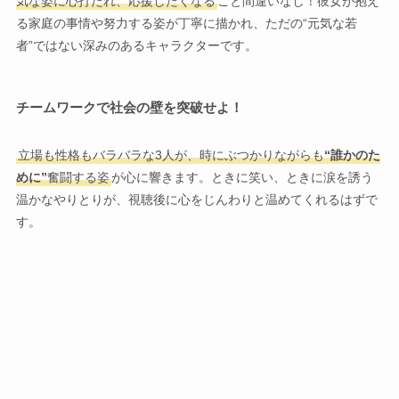
気な姿に心打たれ、応援したくなる
こと間違いなし！彼女が抱え
る家庭の事情や努力する姿が丁寧に描かれ、ただの“元気な若
者”ではない深みのあるキャラクターです。
チームワークで社会の壁を突破せよ！
立場も性格もバラバラな3人が、時にぶつかりながらも
“誰かのた
めに”
奮闘する姿
が心に響きます。ときに笑い、ときに涙を誘う
温かなやりとりが、視聴後に心をじんわりと温めてくれるはずで
す。