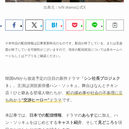
出典元：tvN drama公式X
※本作品の配信情報は記事更新時点のものです。配信が終了している、または見放
題が終了している可能性がございますので、現在の配信状況については各ホームペ
。
ージもしくはアプリをご確認ください
韓国tvNから放送予定の注目の新作ドラマ『
シン社長プロジェク
ト
』。主演は演技派俳優ハン・ソッキュ。舞台はなんとチキン
店！ひと癖ある登場人物たちが、
町の揉め事や社会の不条理に立
ち向かう
“交渉ヒーロー”
ドラマ
です。
本記事では、
日本での配信情報
、ドラマの
あらすじ
に加え、ハ
ン・ソッキュをはじめとする
キャスト紹介
、そして
見どころ
を項