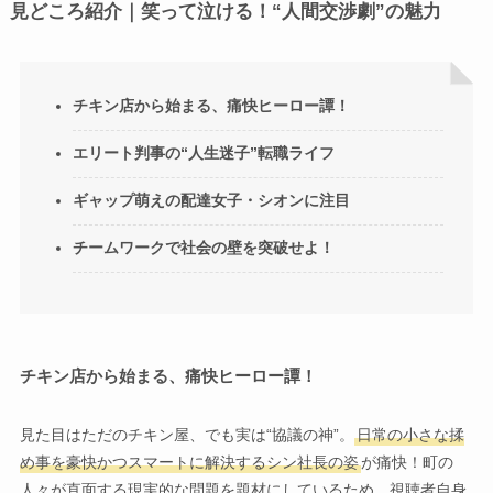
見どころ紹介｜笑って泣ける！“人間交渉劇”の魅力
チキン店から始まる、痛快ヒーロー譚！
エリート判事の“人生迷子”転職ライフ
ギャップ萌えの配達女子・シオンに注目
チームワークで社会の壁を突破せよ！
チキン店から始まる、痛快ヒーロー譚！
見た目はただのチキン屋、でも実は“協議の神”。
日常の小さな揉
め事を豪快かつスマートに解決するシン社長の姿
が痛快！町の
人々が直面する現実的な問題を題材にしているため、視聴者自身