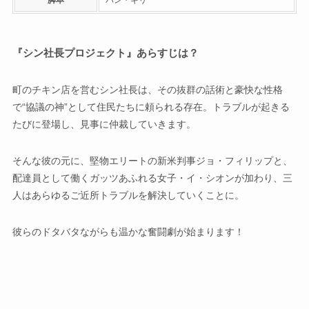
『シン社長プロジェクト』あらすじは？
町のチキン店を営むシン社長は、その抜群の話術と豪快な性格
で“協議の神”として住民たちに頼られる存在。トラブルが起きる
たびに登場し、見事に仲裁していきます。
そんな彼の元に、堅物エリートの新米判事ジョ・フィリップと、
配達員として働くガッツあふれる女子・イ・シオンが加わり、三
人はあらゆるご近所トラブルを解決していくことに。
彼らのドタバタながらも温かな奮闘劇が始まります！