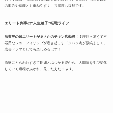
の悩みや葛藤とも重ねやすく、共感度も抜群です。
エリート判事の“人生迷子”転職ライフ
法曹界の超エリートがまさかのチキン店勤務！？
理屈っぽくて不
器用なジョ・フィリップが巻き起こすドタバタ劇が微笑ましく、
成長ドラマとしても楽しめるはず！
原則にとらわれすぎて周囲とぶつかる姿から、人間味を学び変化
していく過程が描かれ、見ごたえたっぷり。