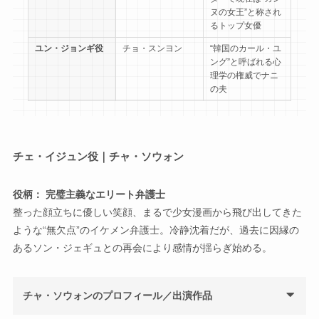
ヌの女王”と称され
るトップ女優
ユン・ジョンギ役
チョ・スンヨン
“韓国のカール・ユ
ング”と呼ばれる心
理学の権威でナニ
の夫
チェ・イジュン役｜チャ・ソウォン
役柄： 完璧主義なエリート弁護士
整った顔立ちに優しい笑顔、まるで少女漫画から飛び出してきた
ような“無欠点”のイケメン弁護士。冷静沈着だが、過去に因縁の
あるソン・ジェギュとの再会により感情が揺らぎ始める。
チャ・ソウォンのプロフィール／出演作品