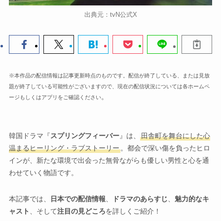
出典元：tvN公式X
※本作品の配信情報は記事更新時点のものです。配信が終了している、または見放
題が終了している可能性がございますので、現在の配信状況については各ホームペ
。
ージもしくはアプリをご確認ください
韓国ドラマ『
スプリングフィーバー
』は、
田舎町を舞台にした心
温まるヒーリング・ラブストーリー
。都会で深い傷を負ったヒロ
インが、新たな環境で出会った無骨ながらも優しい男性と心を通
わせていく物語です。
本記事では、
日本での配信情報
、
ドラマのあらすじ
、
魅力的なキ
ャスト
、そして
注目の見どころ
を詳しくご紹介！