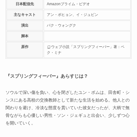
日本配信先
Amazonプライム・ビデオ
主なキャスト
アン・ボヒョン、イ・ジュビン
演出
パク・ウォングク
脚本
原作
ウェブ小説「スプリングフィーバー」著：ペ
ク・ミナ
『スプリングフィーバー』あらすじは？
ソウルで深い傷を負い、心を閉ざしたユン・ボムは、田舎町・シ
ンスにある高校の交換教師として新たな生活を始める。他人との
関わりを避け、冷淡な態度を貫いていた彼女だったが、大柄で無
骨ながらも心優しい男性・ソン・ジェギュと出会い、少しずつ心
を開いていく。