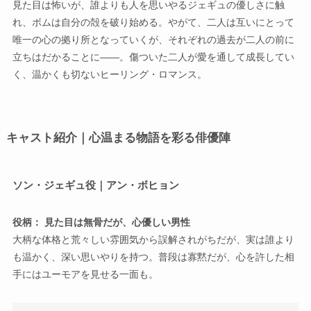
見た目は怖いが、誰よりも人を思いやるジェギュの優しさに触
れ、ボムは自分の殻を破り始める。やがて、二人は互いにとって
唯一の心の拠り所となっていくが、それぞれの過去が二人の前に
立ちはだかることに——。傷ついた二人が愛を通して成長してい
く、温かくも切ないヒーリング・ロマンス。
キャスト紹介｜心温まる物語を彩る俳優陣
ソン・ジェギュ役｜アン・ボヒョン
役柄： 見た目は無骨だが、心優しい男性
大柄な体格と荒々しい雰囲気から誤解されがちだが、実は誰より
も温かく、深い思いやりを持つ。普段は寡黙だが、心を許した相
手にはユーモアを見せる一面も。