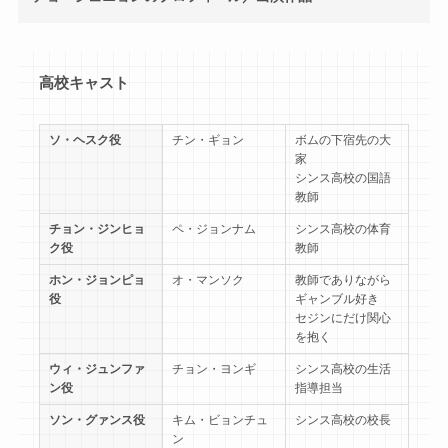
高校キャスト
ソ・ヘスク役
チン・ギョン
ボムの下宿先の大
家
シンス高校の国語
教師
チョン・ジンヒョ
ペ・ジョンナム
シンス高校の体育
ク役
教師
ホン・ジョンピョ
オ・マンソク
教師でありながら
役
ギャンブル好き
セジンにだけ関心
を抱く
ウィ・ジュンファ
チョン・ヨンギ
シンス高校の生活
ン役
指導担当
ソン・グァンス役
キム・ビョンチュ
シンス高校の校長
ン