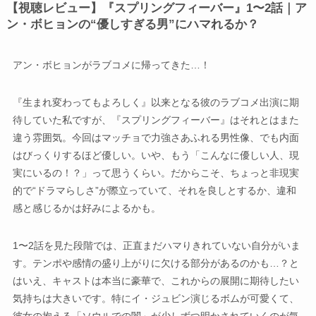
【視聴レビュー】『スプリングフィーバー』1〜2話｜ア
ン・ボヒョンの“優しすぎる男”にハマれるか？
アン・ボヒョンがラブコメに帰ってきた…！
『生まれ変わってもよろしく』以来となる彼のラブコメ出演に期
待していた私ですが、『スプリングフィーバー』はそれとはまた
違う雰囲気。今回はマッチョで力強さあふれる男性像、でも内面
はびっくりするほど優しい。いや、もう「こんなに優しい人、現
実にいるの！？」って思うくらい。だからこそ、ちょっと非現実
的で“ドラマらしさ”が際立っていて、それを良しとするか、違和
感と感じるかは好みによるかも。
1〜2話を見た段階では、正直まだハマりきれていない自分がいま
す。テンポや感情の盛り上がりに欠ける部分があるのかも…？と
はいえ、キャストは本当に豪華で、これからの展開に期待したい
気持ちは大きいです。特にイ・ジュビン演じるボムが可愛くて、
彼女の抱える「ソウルでの闇」が少しずつ明かされていくのが気