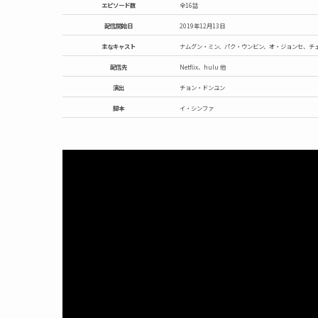
エピソード数
全16話
配信開始日
2019年12月13日
主なキャスト
ナムグン・ミン、パク・ウンビン、オ・ジョンセ、チ
配信先
Netflix、hulu 他
演出
チョン・ドンユン
脚本
イ・シンファ