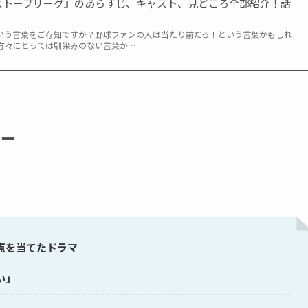
ストーブリーグ』のあらすじ、キャスト、見どころ全部紹介！話
という言葉をご存知ですか？野球ファンの人は当たり前だろ！という言葉かもしれ
方々にとっては馴染みのない言葉か…
ュー
点を当てたドラマ
い」