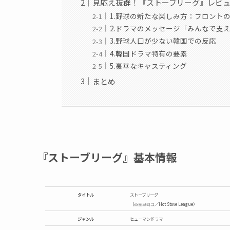
見応え抜群！『ストーブリーグ』レビ
1.野球の新たな楽しみ方：フロント
2.ドラマのメッセージ「みんなで支
3.野球人口が少ない韓国での反応
4.韓国ドラマ特有の要素
5.豪華なキャスティング
まとめ
『ストーブリーグ』基本情報
タイトル
ストーブリーグ
（스토브리그／Hot Stove League）
ジャンル
ヒューマンドラマ