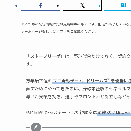
※本作品の配信情報は記事更新時点のものです。配信が終了している
。
ホームページもしくはアプリをご確認ください
『ストーブリーグ』
は、野球試合だけでなく、契約交
す。
万年最下位の
プロ野球チーム
“ドリームズ”を優勝に
直すためにやってきたのは、野球未経験のゼネラルマ
導いた実績を持ち、選手やフロント陣と対立しながら
初回5.5％からスタートした視聴率は
最終話で
19.1％