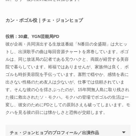
カン・ボゴル役｜チェ・ジョンヒョプ
役柄：30歳、YGN芸能局PD
彼が企画・共同演出する生放送番組「N番目の全盛期」は大ヒッ
トし、出演歌手の曲は毎回音源チャートを席巻しています。ボゴ
ルは、同じ放送局の記者である兄ウハクと、両親が経営する美容
院で暮らしています。裕福ではありませんが、家族仲は良く、ボ
ゴルも時折美容院を手伝っています。寡黙で穏やか、感情を表に
出さない性格のため友人は少ないが、仕事では信頼されていま
す。そんな彼の心を揺さぶったのが、15年間無人島に取り残され
た後に救出されたソ・モクハ。モクハの登場でボゴルの生活は一
変し、彼女のためにPDとしての原則さえも破ってしまいます。モ
クハを見る彼の目には懐かしさと恐怖が交錯します。
チェ・ジョンヒョプのプロフィール／出演作品