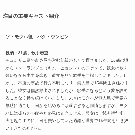
注目の主要キャスト紹介
ソ・モクハ役｜パク・ウンビン
役柄：31歳、歌手志望
チュンサム島で刺身屋を営む父親のもとで育ちました。16歳の頃
からユン・ランジュ（キム・ヒョジン）のファンで、彼女の歌を
歌いながら実力を磨き、彼女を見て歌手を目指していました。し
かし、不慮の事故で行方不明になり、無人島で15年間生き延びま
した。彼女は偶然救出されましたが、歌手になるという夢を諦め
ることなく持ち続けていました。人々はモクハが無人島で青春を
無駄に過ごし、何かを始めるには遅すぎると同情しますが、モク
ハには彼らの心配やため息は届きません。彼女は一銭も持たず、
火を起こすのに半日を費やしていた過酷な世界で15年間を生き抜
いてきたのだから。