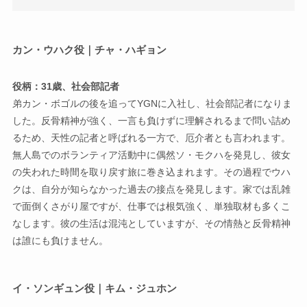
カン・ウハク役｜チャ・ハギョン
役柄：31歳、社会部記者
弟カン・ボゴルの後を追ってYGNに入社し、社会部記者になりま
した。反骨精神が強く、一言も負けずに理解されるまで問い詰め
るため、天性の記者と呼ばれる一方で、厄介者とも言われます。
無人島でのボランティア活動中に偶然ソ・モクハを発見し、彼女
の失われた時間を取り戻す旅に巻き込まれます。その過程でウハ
クは、自分が知らなかった過去の接点を発見します。家では乱雑
で面倒くさがり屋ですが、仕事では根気強く、単独取材も多くこ
なします。彼の生活は混沌としていますが、その情熱と反骨精神
は誰にも負けません。
イ・ソンギュン役｜キム・ジュホン