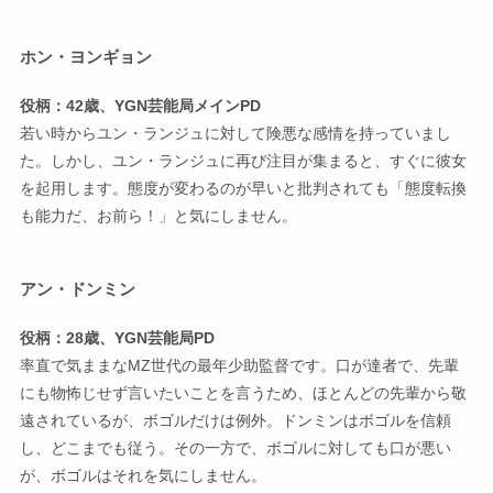
ホン・ヨンギョン
役柄：42歳、YGN芸能局メインPD
若い時からユン・ランジュに対して険悪な感情を持っていまし
た。しかし、ユン・ランジュに再び注目が集まると、すぐに彼女
を起用します。態度が変わるのが早いと批判されても「態度転換
も能力だ、お前ら！」と気にしません。
アン・ドンミン
役柄：28歳、YGN芸能局PD
率直で気ままなMZ世代の最年少助監督です。口が達者で、先輩
にも物怖じせず言いたいことを言うため、ほとんどの先輩から敬
遠されているが、ボゴルだけは例外。ドンミンはボゴルを信頼
し、どこまでも従う。その一方で、ボゴルに対しても口が悪い
が、ボゴルはそれを気にしません。