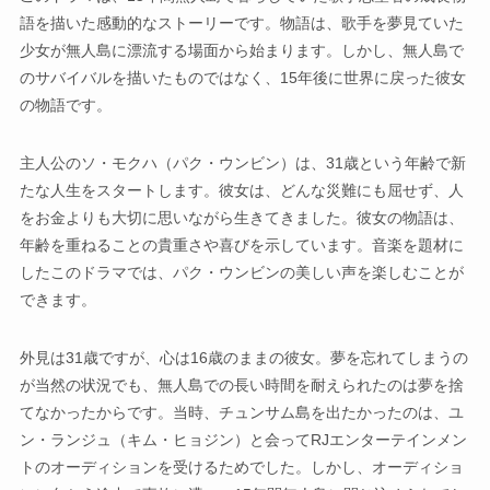
語を描いた感動的なストーリーです。物語は、歌手を夢見ていた
少女が無人島に漂流する場面から始まります。しかし、無人島で
のサバイバルを描いたものではなく、15年後に世界に戻った彼女
の物語です。
主人公のソ・モクハ（パク・ウンビン）は、31歳という年齢で新
たな人生をスタートします。彼女は、どんな災難にも屈せず、人
をお金よりも大切に思いながら生きてきました。彼女の物語は、
年齢を重ねることの貴重さや喜びを示しています。音楽を題材に
したこのドラマでは、パク・ウンビンの美しい声を楽しむことが
できます。
外見は31歳ですが、心は16歳のままの彼女。夢を忘れてしまうの
が当然の状況でも、無人島での長い時間を耐えられたのは夢を捨
てなかったからです。当時、チュンサム島を出たかったのは、ユ
ン・ランジュ（キム・ヒョジン）と会ってRJエンターテインメン
トのオーディションを受けるためでした。しかし、オーディショ