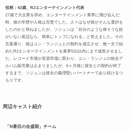
役柄：42歳、RJエンターテインメント代表
27歳で大企業を辞め、エンターテインメント業界に飛び込んだ
時、彼の学歴や人格は完璧でした。人々はなぜ彼がそんな選択を
したのかと尋ねましたが、ソジュンは「自分のような偉そうな奴
がいない底辺なら、簡単にトップになれる」と答えました。その
言葉通り、彼はユン・ランジュとの契約を成立させ、無一文で始
めたRJエンターテインメントを業界5位以内にまで成長させまし
た。レコード市場が音源市場に変わり、ユン・ランジュの統合ア
ルバム販売量は止まりましたが、6ヶ月後に彼女との契約が終了
するまで、ソジュンは彼女の義理堅いパートナーであり続けるつ
もりです。
周辺キャスト紹介
「N番目の全盛期」チーム