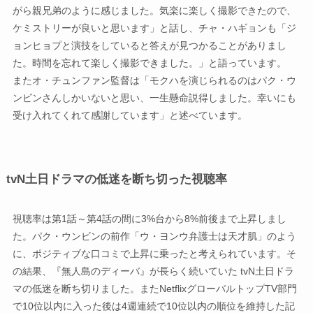
がら親兄弟のように感じました。気楽に楽しく撮影できたので、
ケミストリーが良いと思います」と話し、チャ・ハギョンも「ジ
ョンヒョプと演技をしていると答えが見つかることがありまし
た。時間を忘れて楽しく撮影できました。」と語っています。
またオ・チュンファン監督は「モクハを演じられるのはパク・ウ
ンビンさんしかいないと思い、一生懸命説得しました。幸いにも
受け入れてくれて感謝しています」と述べています。
tvN土日ドラマの低迷を断ち切った視聴率
視聴率は第1話～第4話の間に3%台から8%前後まで上昇しまし
た。パク・ウンビンの前作「ウ・ヨンウ弁護士は天才肌」のよう
に、ポジティブな口コミで上昇に乗ったと考えられています。そ
の結果、『無人島のディーバ』が長らく続いていた tvN土日ドラ
マの低迷を断ち切りました。またNetflixグローバルトップTV部門
で10位以内に入った後は4週連続で10位以内の順位を維持した記