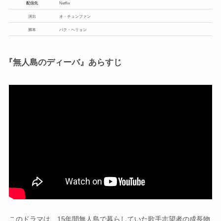
配信先
Netflix
演出
オ・チュンファン
脚本
パク・ヘリョン
『無人島のディーバ』あらすじ
このドラマは、15年間無人島で暮らしていた歌手志望者の成長物