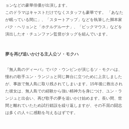
ョンなどの豪華俳優が出演します。
このドラマはキャストだけでなくスタッフも豪華です。 「あなた
が眠っている間に」、「スタートアップ」などを執筆した脚本家
パク・ヘリョンと「ホテルデルーナ」、「ビックマウス」などを
演出したオ・チュンファン監督がタッグを組んでいます。
夢を再び追いかける主人公ソ・モクハ
『無人島のディーバ』でパク・ウンビンが演じるソ・モクハは、
憧れの歌手ユン・ランジュと同じ舞台に立つために上京しました
が、事故で無人島に取り残されてしまいます。15年後に救出され
た彼女は、無人島での経験から強い精神力を身につけ、ユン・ラ
ンジュと出会い、再び歌手の夢を追いかけ始めます。長い間、世
間と離れていたため試行錯誤を繰り返しますが、その不屈の闘志
は多くの人々に感動を与えるはずです。