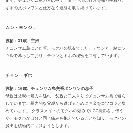
ます。チュンサム島の人の中で、唯一ギホの行方を知っ手織り、
ギホの父ボンワンと仕方なく連絡を取り続けています。
ムン・ヨンジュ
役柄：31歳、主婦
チュンサム島にいた頃、モクハの親友でした。テウンと一緒にソ
ウルで暮らしており、テウンとギホの秘密を共有しています。
チョン・ギホ
役柄：16歳、チュンサム島交番ボンワンの息子
母親は父親の暴力を逃れ、父親と二人きりでチュンサム島で暮ら
しています。暴力的な父親から逃げるためにお金をコツコツと集
めています。 クラスメイトのモクハの頼みでUCC撮影を手伝う
が、モクハが自分と同じ痛みを抱えていることを知り、モクハの
脱出を積極的に助けようとします。