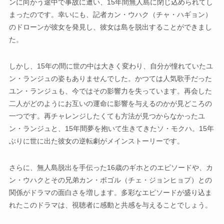
ンに向かう途中で事故に遭い、15年間無人島に閉じ込められてし
まったのです。幸いにも、記者カン・ウハク（チャ・ハギョン）
のドローンが彼女を発見し、彼女は島を脱出することができまし
た。
しかし、15年の間に世の中は大きく変わり、自分が憧れていたユ
ン・ランジュの姿もありませんでした。かつては人気歌手だった
ユン・ランジュも、今ではその影響力を失っています。再会した
二人がどのようにお互いの運命に影響を与えるのかが見どころの
一つです。再チャレンジしたくても方法が見つからなかったユ
ン・ランジュと、15年間夢を抱いて生きてきたソ・モクハ。15年
ぶりに世に出た彼女の逆転劇がメインストーリーです。
さらに、無人島脱出を手伝った16歳のギホとのエピソードや、カ
ン・ウハクとその兄弟カン・ボゴル（チェ・ジョンヒョプ）との
関係がドラマの面白さを増します。多彩なエピソードが盛り込ま
れたこのドラマは、視聴者に感動と共感を与えることでしょう。