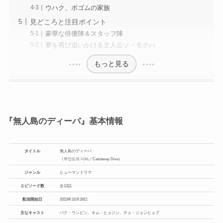
ウハク、ボゴムの家族
見どころと注目ポイント
豪華な俳優陣＆スタッフ陣
夢を再び追いかける主人公ソ・モクハ
もっと見る
『無人島のディーバ』基本情報
タイトル
無人島のディーバ
（무인도의 디바／Castaway Diva）
ジャンル
ヒューマンドラマ
エピソード数
全12話
配信開始日
2023年10月28日
主なキャスト
パク・ウンビン、キム・ヒョジン、チェ・ジョンヒョプ