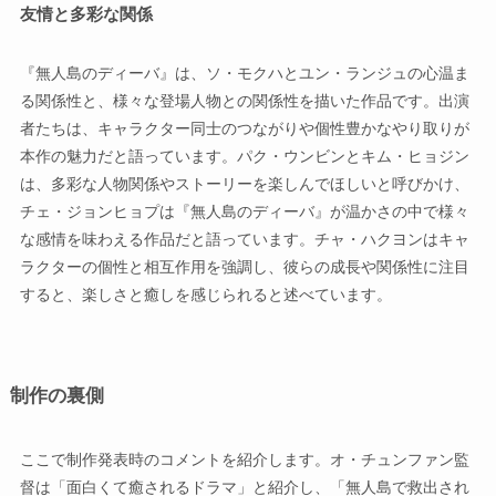
友情と多彩な関係
『無人島のディーバ』は、ソ・モクハとユン・ランジュの心温ま
る関係性と、様々な登場人物との関係性を描いた作品です。出演
者たちは、キャラクター同士のつながりや個性豊かなやり取りが
本作の魅力だと語っています。パク・ウンビンとキム・ヒョジン
は、多彩な人物関係やストーリーを楽しんでほしいと呼びかけ、
チェ・ジョンヒョプは『無人島のディーバ』が温かさの中で様々
な感情を味わえる作品だと語っています。チャ・ハクヨンはキャ
ラクターの個性と相互作用を強調し、彼らの成長や関係性に注目
すると、楽しさと癒しを感じられると述べています。
制作の裏側
ここで制作発表時のコメントを紹介します。オ・チュンファン監
督は「面白くて癒されるドラマ」と紹介し、「無人島で救出され