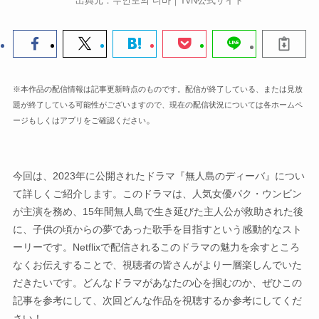
出典元：무인도의 디바｜TvN公式サイト
※本作品の配信情報は記事更新時点のものです。配信が終了している、または見放
題が終了している可能性がございますので、現在の配信状況については各ホームペ
。
ージもしくはアプリをご確認ください
今回は、2023年に公開されたドラマ『無人島のディーバ』につい
て詳しくご紹介します。このドラマは、人気女優パク・ウンビン
が主演を務め、15年間無人島で生き延びた主人公が救助された後
に、子供の頃からの夢であった歌手を目指すという感動的なスト
ーリーです。Netflixで配信されるこのドラマの魅力を余すところ
なくお伝えすることで、視聴者の皆さんがより一層楽しんでいた
だきたいです。どんなドラマがあなたの心を掴むのか、ぜひこの
記事を参考にして、次回どんな作品を視聴するか参考にしてくだ
さい！