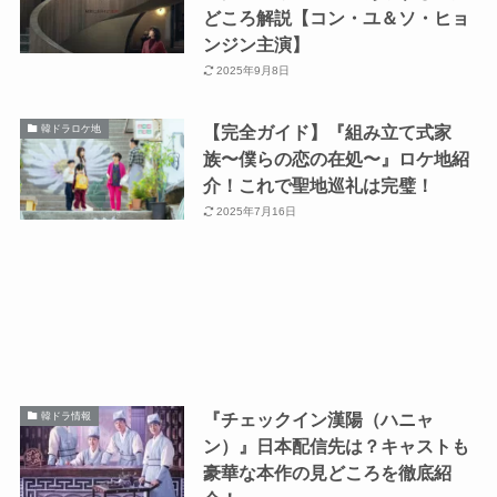
どころ解説【コン・ユ＆ソ・ヒョ
ンジン主演】
2025年9月8日
【完全ガイド】『組み立て式家
韓ドラロケ地
族〜僕らの恋の在処〜』ロケ地紹
介！これで聖地巡礼は完璧！
2025年7月16日
『チェックイン漢陽（ハニャ
韓ドラ情報
ン）』日本配信先は？キャストも
豪華な本作の見どころを徹底紹