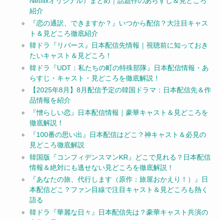
Netflixオリジナル）まとめ｜話題作のあらすじ＆見どころ
紹介
『恋の通訳、できますか？』いつから配信？大注目キャス
ト＆見どころ徹底紹介
韓ドラ『リバース』日本配信先情報｜視聴前に知っておき
たいキャスト＆見どころ！
韓ドラ『UDT：私たちの町の特殊部隊』日本配信情報・あ
らすじ・キャスト・見どころを徹底解説！
【2025年8月】8月配信予定の韓国ドラマ：日本配信先＆作
品情報を紹介
『憎らしい恋』日本配信情報｜豪華キャスト＆見どころを
徹底解説！
『100番の思い出』日本配信はどこ？神キャスト＆必見の
見どころ徹底解説
韓国版『コンフィデンスマンKR』どこで見れる？日本配信
情報＆絶対にも逃せない見どころを徹底解説！
『あなたの旅、代行します（原作：旅屋おかえり！）』日
本配信どこ？ファン目線で注目キャスト＆見どころも熱く
語る
韓ドラ『華麗な日々』日本配信先は？豪華キャスト共演の