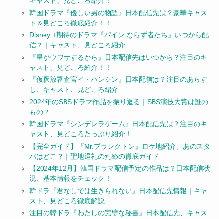
キャスト、見どころ紹介！
韓国ドラマ『優しい男の物語』日本配信先は？豪華キャス
ト＆見どころ徹底紹介！！
Disney +期待のドラマ『パイン ならず者たち』いつから配
信？｜キャスト、見どころ紹介
『星がウワサするから』日本配信先はいつから？注目のキ
ャスト、見どころ紹介！！
『仮釈放審査官イ・ハンシン』日本配信は？注目のあらす
じ、キャスト、見どころ紹介
2024年のSBSドラマ作品を振り返る｜SBS演技大賞は誰の
もの？
韓国ドラマ『シンデレラゲーム』日本配信先は？注目のキ
ャスト、見どころたっぷり紹介！
【完全ガイド】『Mr.プランクトン』ロケ地紹介、あのスタ
バはどこ？｜聖地巡礼のための徹底ガイド
【2024年12月】韓国ドラマ配信予定の作品は？日本配信状
況、基本情報をチェック！
韓ドラ『君なしでは生きられない』日本配信先情報｜キャ
スト、見どころ徹底解説
注目の韓ドラ『わたしの完璧な秘書』日本配信先、キャス