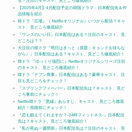
る？注目のキャスト、見どころ徹底紹介
【2025年4月】4月配信予定の韓国ドラマ：日本配信先＆作
品情報を紹介
韓ドラ『広場』（ Netflixオリジナル）いつから配信？キャ
スト、見どころ徹底紹介
『ウンスのいい日』日本配信はある？注目のキャスト、見
どころは？？
大注目の韓ドラ『明日はきっと（原題：キョンドを待ちな
がら）』日本配信はある？キャスト、見どころ徹底紹介！
韓ドラ 『ゆっくり強烈に』Netflixオリジナルシリーズ注目
のキャスト、見どころ徹底紹介！
韓ドラ『テプン商事』日本配信はある？豪華キャスト、注
目も見どころをチェック！
『スプリングフィーバー』日本配信先は？キャスト、見ど
ころ事前にチェック！
Netflix韓ドラ『悪縁』あらすじ、キャスト、見どころ徹底
紹介！視聴前にチェック！
『恋も鍛えてくれますか？-24時フィットネス-』日本配信
先は？キャスト、見どころ徹底紹介！
『私が死ぬ一週間前』日本配信先は？注目のキャスト、見