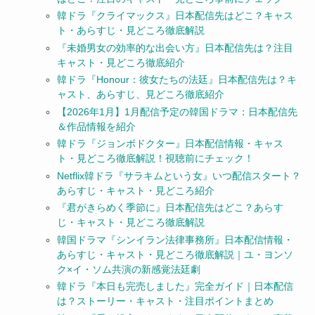
韓ドラ『クライマックス』日本配信先はどこ？キャス
ト・あらすじ・見どころ徹底解説
『未婚男女の効率的な出会い方』日本配信先は？注目
キャスト・見どころ徹底紹介
韓ドラ『Honour：彼女たちの法廷』日本配信先は？キ
ャスト、あらすじ、見どころ徹底紹介
【2026年1月】1月配信予定の韓国ドラマ：日本配信先
＆作品情報を紹介
韓ドラ『ジョンボドクター』日本配信情報・キャス
ト・見どころ徹底解説！視聴前にチェック！
Netflix韓ドラ『サラキムという女』いつ配信スタート？
あらすじ・キャスト・見どころ紹介
『君がきらめく季節に』日本配信先はどこ？あらす
じ・キャスト・見どころ徹底解説
韓国ドラマ『シンイラン法律事務所』日本配信情報・
あらすじ・キャスト・見どころ徹底解説｜ユ・ヨンソ
ク×イ・ソム共演の新感覚法廷劇
韓ドラ『本日も完売しました』完全ガイド｜日本配信
は？ストーリー・キャスト・注目ポイントまとめ