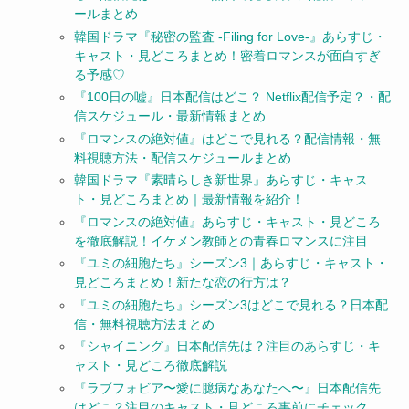
ールまとめ
韓国ドラマ『秘密の監査 -Filing for Love-』あらすじ・
キャスト・見どころまとめ！密着ロマンスが面白すぎ
る予感♡
『100日の嘘』日本配信はどこ？ Netflix配信予定？・配
信スケジュール・最新情報まとめ
『ロマンスの絶対値』はどこで見れる？配信情報・無
料視聴方法・配信スケジュールまとめ
韓国ドラマ『素晴らしき新世界』あらすじ・キャス
ト・見どころまとめ｜最新情報を紹介！
『ロマンスの絶対値』あらすじ・キャスト・見どころ
を徹底解説！イケメン教師との青春ロマンスに注目
『ユミの細胞たち』シーズン3｜あらすじ・キャスト・
見どころまとめ！新たな恋の行方は？
『ユミの細胞たち』シーズン3はどこで見れる？日本配
信・無料視聴方法まとめ
『シャイニング』日本配信先は？注目のあらすじ・キ
ャスト・見どころ徹底解説
『ラブフォビア〜愛に臆病なあなたへ〜』日本配信先
はどこ？注目のキャスト・見どころ事前にチェック