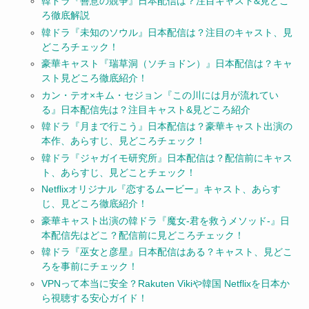
韓ドラ『善意の競争』日本配信は？注目キャスト&見どこ
ろ徹底解説
韓ドラ『未知のソウル』日本配信は？注目のキャスト、見
どころチェック！
豪華キャスト『瑞草洞（ソチョドン）』日本配信は？キャ
スト見どころ徹底紹介！
カン・テオ×キム・セジョン『この川には月が流れてい
る』日本配信先は？注目キャスト&見どころ紹介
韓ドラ『月まで行こう』日本配信は？豪華キャスト出演の
本作、あらすじ、見どころチェック！
韓ドラ『ジャガイモ研究所』日本配信は？配信前にキャス
ト、あらすじ、見どことチェック！
Netflixオリジナル『恋するムービー』キャスト、あらす
じ、見どころ徹底紹介！
豪華キャスト出演の韓ドラ『魔女-君を救うメソッド-』日
本配信先はどこ？配信前に見どころチェック！
韓ドラ『巫女と彦星』日本配信はある？キャスト、見どこ
ろを事前にチェック！
VPNって本当に安全？Rakuten Vikiや韓国 Netflixを日本か
ら視聴する安心ガイド！