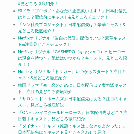
&見どころ徹底紹介！
韓ドラ『プロボノ：あなたの正義救います！』日本配信先
はどこ？配信前にキャスト&見どころチェック！
『シン社長プロジェクト』日本配信先は？豪華キャスト&
見どころ徹底紹介！
Netflixオリジナル『告白の代価』配信はいつ？豪華キャス
ト&注目見どころチェック！
Netflixオリジナル『CASHERO（キャシャロ）〜ヒーロー
は現金を持つ〜』配信はいつから？キャスト、見どころ紹
介！！
Netflixオリジナル『トリガー』いつからスタート？注目キ
ャスト&見どころ徹底紹介
韓国ドラマ『初、恋のために』日本配信は？実力派キャス
ト、注目の見どころ徹底紹介
『サロン・ド・ホームズ』日本配信先はある？注目のキャ
スト、見どころ徹底解説
『ONE：ハイスクールヒーローズ』日本配信先はどこ？注
目若手キャスト、見どころ徹底紹介！
『ダイナマイトキス（原題：キスはしなきゃよかった）』
日本配信先は？キャスト見どころ合わせて紹介！