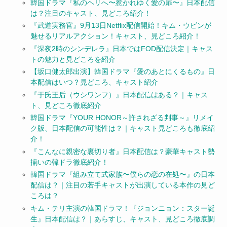
韓国ドラマ『私のヘリへ〜惹かれゆく愛の扉〜』日本配信
は？注目のキャスト、見どころ紹介！
『武道実務官』9月13日Netflix配信開始！キム・ウビンが
魅せるリアルアクション！キャスト、見どころ紹介！
『深夜2時のシンデレラ』日本ではFOD配信決定｜キャス
トの魅力と見どころを紹介
【坂口健太郎出演】韓国ドラマ『愛のあとにくるもの』日
本配信はいつ？見どころ、キャスト紹介
『于氏王后（ウシワンフ）』日本配信はある？｜キャス
ト、見どころ徹底紹介
韓国ドラマ『YOUR HONOR～許されざる判事～』リメイ
ク版、日本配信の可能性は？｜キャスト見どころも徹底紹
介！
『こんなに親密な裏切り者』日本配信は？豪華キャスト勢
揃いの韓ドラ徹底紹介！
韓国ドラマ『組み立て式家族〜僕らの恋の在処〜』の日本
配信は？｜注目の若手キャストが出演している本作の見ど
ころは？
キム・テリ主演の韓国ドラマ！『ジョンニョン：スター誕
生』日本配信は？｜あらすじ、キャスト、見どころ徹底調