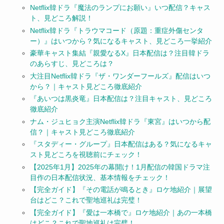
Netflix韓ドラ『魔法のランプにお願い』いつ配信？キャス
ト、見どころ解説！
Netflix韓ドラ『トラウマコード（原題：重症外傷センタ
ー）』はいつから？気になるキャスト、見どころ一挙紹介
豪華キャスト集結『親愛なるX』日本配信は？注目韓ドラ
のあらすじ、見どころは？
大注目Netflix韓ドラ『ザ・ワンダーフールズ』配信はいつ
から？｜キャスト見どころ徹底紹介
『あいつは黒炎竜』日本配信は？注目キャスト、見どころ
徹底紹介
ナム・ジュヒョク主演Netflix韓ドラ『東宮』はいつから配
信？｜キャスト見どころ徹底紹介
『スタディー・グループ』日本配信はある？気になるキャ
スト見どころを視聴前にチェック！
【2025年1月】2025年の幕開け！1月配信の韓国ドラマ注
目作の日本配信状況、基本情報をチェック！
【完全ガイド】『その電話が鳴るとき』ロケ地紹介｜展望
台はどこ？これで聖地巡礼は完璧！
【完全ガイド】『愛は一本橋で』ロケ地紹介｜あの一本橋
はどこ？これで聖地巡礼は完璧！