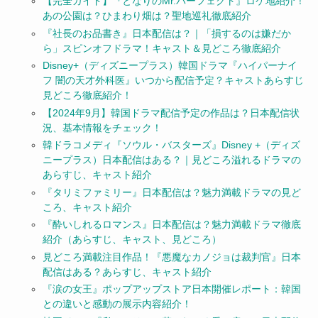
【完全ガイド】『となりのMr.パーフェクト』ロケ地紹介！
あの公園は？ひまわり畑は？聖地巡礼徹底紹介
『社長のお品書き』日本配信は？｜「損するのは嫌だか
ら」スピンオフドラマ！キャスト＆見どころ徹底紹介
Disney+（ディズニープラス）韓国ドラマ『ハイパーナイ
フ 闇の天才外科医』いつから配信予定？キャストあらすじ
見どころ徹底紹介！
【2024年9月】韓国ドラマ配信予定の作品は？日本配信状
況、基本情報をチェック！
韓ドラコメディ『ソウル・バスターズ』Disney +（ディズ
ニープラス）日本配信はある？｜見どころ溢れるドラマの
あらすじ、キャスト紹介
『タリミファミリー』日本配信は？魅力満載ドラマの見ど
ころ、キャスト紹介
『酔いしれるロマンス』日本配信は？魅力満載ドラマ徹底
紹介（あらすじ、キャスト、見どころ）
見どころ満載注目作品！『悪魔なカノジョは裁判官』日本
配信はある？あらすじ、キャスト紹介
『涙の女王』ポップアップストア日本開催レポート：韓国
との違いと感動の展示内容紹介！