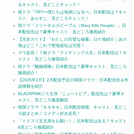
るキャスト、見どことチェック！
韓ドラ『TRY〜僕たちは奇跡になる〜』日本配信は？キャ
スト、あらすじ、見どころチェック！
韓ドラ『メリーキルズピープル（Mary Kills People）』日
本配信先は？豪華キャスト、見どころ徹底紹介
【完全ガイド】『わたしの完璧な秘書』ロケ地紹介｜あの
海はどこ？これで聖地巡礼は完璧！
ママ必見！？韓ドラ『ライディング人生』日本配信は？キ
ャスト・見どころ徹底紹介
韓ドラ『離婚保険』日本配信は？豪華キャスト、見どころ
徹底紹介！
【2025年2月】2月配信予定の韓国ドラマ：日本配信先＆作
品情報を紹介
BLACKPINKジス主演『ニュートピア』配信先は？豪華キ
ャスト、見どころ徹底解説
韓国ドラマ『キキキキ』日本配信情報、キャスト、見どこ
ろ総まとめ！コメディ好き必見！
『トクスリ五兄弟をお願い！』日本配信はある？キャスト
&見どころ徹底紹介