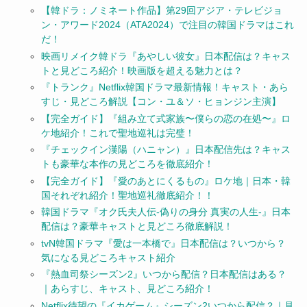
【韓ドラ：ノミネート作品】第29回アジア・テレビジョ
ン・アワード2024（ATA2024）で注目の韓国ドラマはこれ
だ！
映画リメイク韓ドラ『あやしい彼女』日本配信は？キャス
トと見どころ紹介！映画版を超える魅力とは？
『トランク』Netflix韓国ドラマ最新情報！キャスト・あら
すじ・見どころ解説【コン・ユ＆ソ・ヒョンジン主演】
【完全ガイド】『組み立て式家族〜僕らの恋の在処〜』ロ
ケ地紹介！これで聖地巡礼は完璧！
『チェックイン漢陽（ハニャン）』日本配信先は？キャス
トも豪華な本作の見どころを徹底紹介！
【完全ガイド】『愛のあとにくるもの』ロケ地｜日本・韓
国それぞれ紹介！聖地巡礼徹底紹介！！
韓国ドラマ『オク氏夫人伝-偽りの身分 真実の人生-』日本
配信は？豪華キャストと見どころ徹底解説！
tvN韓国ドラマ『愛は一本橋で』日本配信は？いつから？
気になる見どころキャスト紹介
『熱血司祭シーズン2』いつから配信？日本配信はある？
｜あらすじ、キャスト、見どころ紹介！
Netflix待望の『イカゲーム』シーズン2いつから配信？｜見