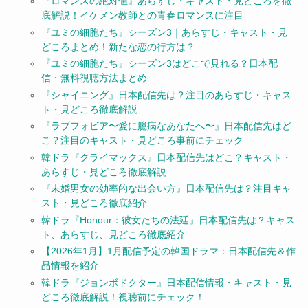
『ロマンスの絶対値』あらすじ・キャスト・見どころを徹
底解説！イケメン教師との青春ロマンスに注目
『ユミの細胞たち』シーズン3｜あらすじ・キャスト・見
どころまとめ！新たな恋の行方は？
『ユミの細胞たち』シーズン3はどこで見れる？日本配
信・無料視聴方法まとめ
『シャイニング』日本配信先は？注目のあらすじ・キャス
ト・見どころ徹底解説
『ラブフォビア〜愛に臆病なあなたへ〜』日本配信先はど
こ？注目のキャスト・見どころ事前にチェック
韓ドラ『クライマックス』日本配信先はどこ？キャスト・
あらすじ・見どころ徹底解説
『未婚男女の効率的な出会い方』日本配信先は？注目キャ
スト・見どころ徹底紹介
韓ドラ『Honour：彼女たちの法廷』日本配信先は？キャス
ト、あらすじ、見どころ徹底紹介
【2026年1月】1月配信予定の韓国ドラマ：日本配信先＆作
品情報を紹介
韓ドラ『ジョンボドクター』日本配信情報・キャスト・見
どころ徹底解説！視聴前にチェック！