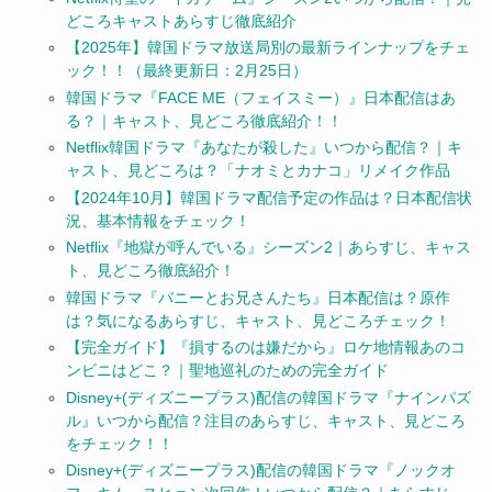
どころキャストあらすじ徹底紹介
【2025年】韓国ドラマ放送局別の最新ラインナップをチェ
ック！！（最終更新日：2月25日）
韓国ドラマ『FACE ME（フェイスミー）』日本配信はあ
る？｜キャスト、見どころ徹底紹介！！
Netflix韓国ドラマ『あなたが殺した』いつから配信？｜キ
ャスト、見どころは？「ナオミとカナコ」リメイク作品
【2024年10月】韓国ドラマ配信予定の作品は？日本配信状
況、基本情報をチェック！
Netflix『地獄が呼んでいる』シーズン2｜あらすじ、キャス
ト、見どころ徹底紹介！
韓国ドラマ『バニーとお兄さんたち』日本配信は？原作
は？気になるあらすじ、キャスト、見どころチェック！
【完全ガイド】『損するのは嫌だから』ロケ地情報あのコ
ンビニはどこ？｜聖地巡礼のための完全ガイド
Disney+(ディズニープラス)配信の韓国ドラマ『ナインパズ
ル』いつから配信？注目のあらすじ、キャスト、見どころ
をチェック！！
Disney+(ディズニープラス)配信の韓国ドラマ『ノックオ