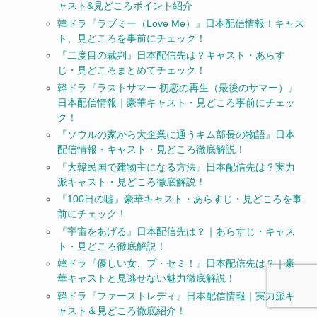
ャスト&見どころポイント紹介
韓ドラ『ラブミー（Love Me）』日本配信情報！キャス
ト、見どころを事前にチェック！
『二度目の裁判』日本配信先は？キャスト・あらす
じ・見どころまとめてチェック！
韓ドラ『ラストサマー 初恋の再生（最後のサマー）』
日本配信情報｜豪華キャスト・見どころ事前にチェッ
ク！
『ソウルの家から大企業に通うキム部長の物語』日本
配信情報・キャスト・見どころ徹底解説！
『大韓民国で建物主になる方法』日本配信先は？実力
派キャスト・見どころ徹底解説！
『100日の嘘』豪華キャスト・あらすじ・見どころを事
前にチェック！
『宇宙をあげる』日本配信先は？｜あらすじ・キャス
ト・見どころ徹底解説！
韓ドラ『優しい女、プ・セミ！』日本配信先は？｜豪
華キャストと見逃せない魅力徹底解説！
韓ドラ『ファーストレディ』日本配信情報｜実力派キ
ャスト＆見どころ徹底紹介！