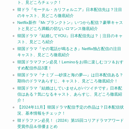
ト、見どころチェック！
韓ドラ『モーテル・カリフォルニア』日本配信先は？注目
のキャスト、見どころ徹底紹介
Netflix新作『Mr.プランクトン』いつから配信？豪華キャス
トと見どころ満載の切ないロマンス徹底紹介
韓国ドラマ『結婚してYOU』日本配信先は？｜注目のキャ
スト、見どころ紹介
韓国ドラマ『その電話が鳴るとき』Netflix独占配信の注目
キャスト、見どころ徹底紹介
韓国ドラマファン必見！Leminoをお得に楽しむコツ＆おす
すめ配信作品3選！
韓国ドラマ『ナミブ ―砂漠と海の夢―』は日本配信ある？
期待のドラマあらすじ、キャスト、見どころ徹底紹介！
韓国ドラマ『結婚はしていませんがバツイチです』日本配
信はある？気になるキャスト、あらすじ、見どころ徹底紹
介！
【2024年11月】韓国ドラマ配信予定の作品は？日本配信状
況、基本情報をチェック！
韓ドラファン必見！（2024）第15回コリアドラマアワード
受賞作品＆俳優まとめ