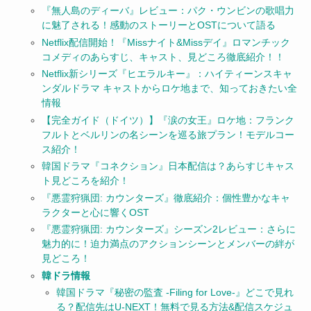
『無人島のディーバ』レビュー：パク・ウンビンの歌唱力
に魅了される！感動のストーリーとOSTについて語る
Netflix配信開始！『Missナイト&Missデイ』ロマンチック
コメディのあらすじ、キャスト、見どころ徹底紹介！！
Netflix新シリーズ『ヒエラルキー』：ハイティーンスキャ
ンダルドラマ キャストからロケ地まで、知っておきたい全
情報
【完全ガイド（ドイツ）】『涙の女王』ロケ地：フランク
フルトとベルリンの名シーンを巡る旅プラン！モデルコー
ス紹介！
韓国ドラマ『コネクション』日本配信は？あらすじキャス
ト見どころを紹介！
『悪霊狩猟団: カウンターズ』徹底紹介：個性豊かなキャ
ラクターと心に響くOST
『悪霊狩猟団: カウンターズ』シーズン2レビュー：さらに
魅力的に！迫力満点のアクションシーンとメンバーの絆が
見どころ！
韓ドラ情報
韓国ドラマ『秘密の監査 -Filing for Love-』どこで見れ
る？配信先はU-NEXT！無料で見る方法&配信スケジュ