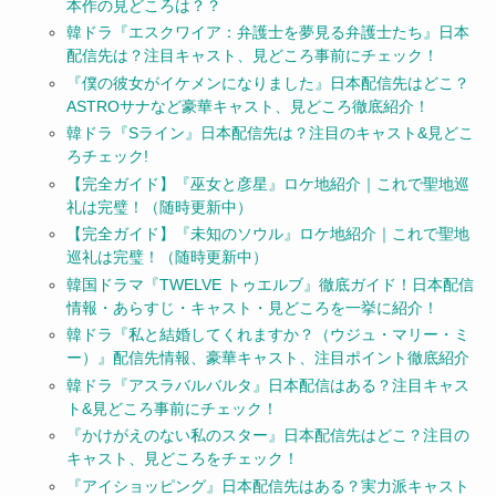
本作の見どころは？？
韓ドラ『エスクワイア：弁護士を夢見る弁護士たち』日本
配信先は？注目キャスト、見どころ事前にチェック！
『僕の彼女がイケメンになりました』日本配信先はどこ？
ASTROサナなど豪華キャスト、見どころ徹底紹介！
韓ドラ『Sライン』日本配信先は？注目のキャスト&見どこ
ろチェック!
【完全ガイド】『巫女と彦星』ロケ地紹介｜これで聖地巡
礼は完璧！（随時更新中）
【完全ガイド】『未知のソウル』ロケ地紹介｜これで聖地
巡礼は完璧！（随時更新中）
韓国ドラマ『TWELVE トゥエルブ』徹底ガイド！日本配信
情報・あらすじ・キャスト・見どころを一挙に紹介！
韓ドラ『私と結婚してくれますか？（ウジュ・マリー・ミ
ー）』配信先情報、豪華キャスト、注目ポイント徹底紹介
韓ドラ『アスラバルバルタ』日本配信はある？注目キャス
ト&見どころ事前にチェック！
『かけがえのない私のスター』日本配信先はどこ？注目の
キャスト、見どころをチェック！
『アイショッピング』日本配信先はある？実力派キャスト