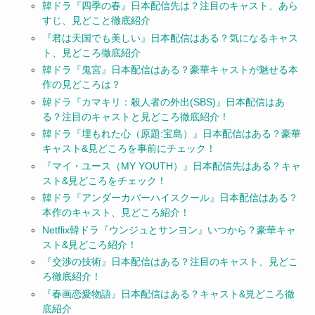
韓ドラ『四季の春』日本配信先は？注目のキャスト、あら
すじ、見どこと徹底紹介
『君は天国でも美しい』日本配信はある？気になるキャス
ト、見どころ徹底紹介
韓ドラ『鬼宮』日本配信はある？豪華キャストが魅せる本
作の見どころは？
韓ドラ『カマキリ：殺人者の外出(SBS)』日本配信はあ
る？注目のキャストと見どころ徹底紹介！
韓ドラ『埋もれた心（原題:宝島）』日本配信はある？豪華
キャスト&見どころを事前にチェック！
『マイ・ユース（MY YOUTH）』日本配信先はある？キャ
スト&見どころをチェック！
韓ドラ『アンダーカバーハイスクール』日本配信はある？
本作のキャスト、見どころ紹介！
Netflix韓ドラ『ウンジュとサンヨン』いつから？豪華キャ
スト&見どころ紹介！
『交渉の技術』日本配信はある？注目のキャスト、見どこ
ろ徹底紹介！
『春画恋愛物語』日本配信はある？キャスト&見どころ徹
底紹介