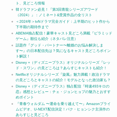
ト、見どころ情報
韓ドラファン必見！『第3回青龍シリーズアワード
（2024）』：ノミネート&受賞作品の全リスト
＜2024年＞tvNドラマ完全ガイド：上半期のヒット作から
下半期の期待作まで
ABEMA独占配信！豪華キャスト見どころ満載『ピラミッド
ゲーム』順位も紹介（ネタバレ注意）
話題作『グッド・パートナー〜離婚のお悩み解決しま
す〜』の日本配信先は？気になるキャスト見どころポイン
ト解説！
Disney +（ディズニープラス）オリジナルシリーズ『レッ
ド・スワン』の見どころは？あらすじキャストも紹介！
Netflixオリジナルシリーズ『旋風』魅力満載！政治ドラマ
の見どころとキャストの紹介！モデルとなった政治家も？
Disney +（ディズニープラス）独占配信『時速493キロの
恋』感想とレビュー：チェ・ジョンヒョプの魅力とおすす
めポイント
『青春ウォルダム 〜運命を乗り越えて〜』Amazonプライ
ムビデオ、U-NEXT配信決定！パク・ヒョンシク主演作の
あらすじと見どころ