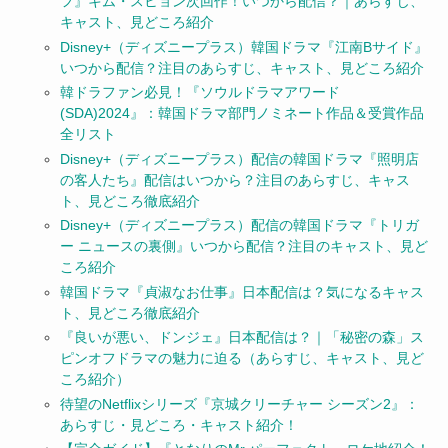
フ』キム・スヒョン次回作！いつから配信？｜あらすじ、
キャスト、見どころ紹介
Disney+（ディズニープラス）韓国ドラマ『江南Bサイド』
いつから配信？注目のあらすじ、キャスト、見どころ紹介
韓ドラファン必見！『ソウルドラマアワード
(SDA)2024』：韓国ドラマ部門ノミネート作品＆受賞作品
全リスト
Disney+（ディズニープラス）配信の韓国ドラマ『照明店
の客人たち』配信はいつから？注目のあらすじ、キャス
ト、見どころ徹底紹介
Disney+（ディズニープラス）配信の韓国ドラマ『トリガ
ー ニュースの裏側』いつから配信？注目のキャスト、見ど
ころ紹介
韓国ドラマ『貞淑なお仕事』日本配信は？気になるキャス
ト、見どころ徹底紹介
『良いが悪い、ドンジェ』日本配信は？｜「秘密の森」ス
ピンオフドラマの魅力に迫る（あらすじ、キャスト、見ど
ころ紹介）
待望のNetflixシリーズ『京城クリーチャー シーズン2』：
あらすじ・見どころ・キャスト紹介！