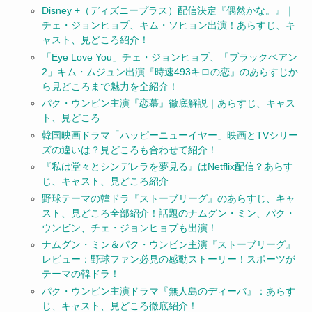
Disney +（ディズニープラス）配信決定『偶然かな。』｜
チェ・ジョンヒョプ、キム・ソヒョン出演！あらすじ、キ
ャスト、見どころ紹介！
「Eye Love You」チェ・ジョンヒョプ、「ブラックペアン
2」キム・ムジュン出演『時速493キロの恋』のあらすじか
ら見どころまで魅力を全紹介！
パク・ウンビン主演『恋慕』徹底解説｜あらすじ、キャス
ト、見どころ
韓国映画ドラマ「ハッピーニューイヤー」映画とTVシリー
ズの違いは？見どころも合わせて紹介！
『私は堂々とシンデレラを夢見る』はNetflix配信？あらす
じ、キャスト、見どころ紹介
野球テーマの韓ドラ『ストーブリーグ』のあらすじ、キャ
スト、見どころ全部紹介！話題のナムグン・ミン、パク・
ウンビン、チェ・ジョンヒョプも出演！
ナムグン・ミン＆パク・ウンビン主演『ストーブリーグ』
レビュー：野球ファン必見の感動ストーリー！スポーツが
テーマの韓ドラ！
パク・ウンビン主演ドラマ『無人島のディーバ』：あらす
じ、キャスト、見どころ徹底紹介！