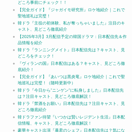
どころ事前にチェック！！
【完全ガイド】『ジャガイモ研究所』ロケ地紹介｜これで
聖地巡礼は完璧！
韓ドラ『主役の初体験、私が奪っちゃいました』注目のキ
ャスト、見どころ徹底紹介
【2025年3月】3月配信予定の韓国ドラマ：日本配信先＆作
品情報を紹介
韓ドラ『ランニングメイト』日本配信先は？キャスト、見
どころをチェック！
『ヴィランの国』日本配信はある？キャスト、見どころ徹
底紹介！
【完全ガイド】『あいつは黒炎竜』ロケ地紹介｜これで聖
地巡礼は完璧！（随時更新中）
韓ドラ『今日から”ニンゲン”に転身しました』日本配信先
は？注目キャスト、見どころ徹底解説！
韓ドラ『禁酒をお願い』日本配信先は？注目キャスト、見
どころ徹底紹介
韓ドラファン待望『いつかは賢いレジデント生活』日本配
信情報、キャスト、見どころ徹底解説！
豪華キャスト出演『暴君のシェフ』日本配信先は？気にな