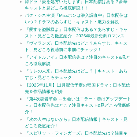
韓ドラ『愛を処方いたします』日本配信はある？豪華
キャストと見どころ徹底解説！！
パク・シネ主演『Missホンは潜入調査中』日本配信は
いつ？ドラマのあらすじ・キャスト・魅力を解説
『愛する盗賊様よ』日本配信はある？あらすじ・キャ
スト・見どころ徹底紹介！2026年最新史劇ロマンス
『ヴィランズ』日本配信先はどこ？あらすじ、キャス
ト、見どころ視聴前に事前にチェック！
『アイドルアイ』日本配信先は？注目のキャスト&見ど
ころ徹底解説
『ミレの未来』日本配信先はどこ？｜キャスト・あら
すじ・見どころチェック！
【2025年11月】11月配信予定の韓国ドラマ：日本配信
先＆作品情報を紹介
『第4次恋愛革命 ～出会いはエラー：恋はアップデート
～』日本配信先はどこ？注目キャスト&見どころ徹底紹
介！
『次の人生はないから』日本配信情報｜キャスト・見
どころ徹底紹介！
『スピリット・フィンガーズ』日本配信先は？注目キ