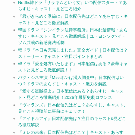
Netflix韓ドラ『サラキムという女』いつ配信スタート？あ
らすじ・キャスト・見どころ紹介
『君がきらめく季節に』日本配信先はどこ？あらすじ・キ
ャスト・見どころ徹底解説
韓国ドラマ『シンイラン法律事務所』日本配信情報・あら
すじ・キャスト・見どころ徹底解説｜ユ・ヨンソク×イ・
ソム共演の新感覚法廷劇
韓ドラ『本日も完売しました』完全ガイド｜日本配信は？
ストーリー・キャスト・注目ポイントまとめ
韓ドラ『愛を処方いたします』日本配信はある？豪華キャ
ストと見どころ徹底解説！！
パク・シネ主演『Missホンは潜入調査中』日本配信はい
つ？ドラマのあらすじ・キャスト・魅力を解説
『愛する盗賊様よ』日本配信はある？あらすじ・キャス
ト・見どころ徹底紹介！2026年最新史劇ロマンス
『ヴィランズ』日本配信先はどこ？あらすじ、キャスト、
見どころ視聴前に事前にチェック！
『アイドルアイ』日本配信先は？注目のキャスト&見どこ
ろ徹底解説
『ミレの未来』日本配信先はどこ？｜キャスト・あらす