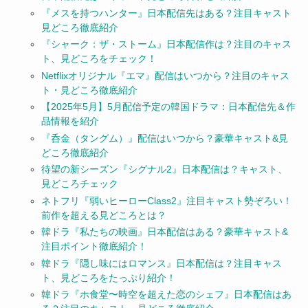
『メスを持つハンター』日本配信先はある？注目キャスト
見どころ徹底紹介
『シャーク：ザ・ストーム』日本配信作は？注目のキャス
ト、見どころをチェック！
Netflixオリジナル『エマ』配信はいつから？注目のキャス
ト・見どころ徹底紹介
【2025年5月】5月配信予定の韓国ドラマ：日本配信先＆作
品情報を紹介
『呑金（タングム）』配信はいつから？豪華キャスト&見
どころ徹底紹介
待望の新シーズン『シグナル2』日本配信は？キャスト、
見どころチェック
ネトフリ『弱いヒーローClass2』注目キャスト勢ぞろい！
前作を超える見どころとは？
韓ドラ『私たちの映画』日本配信はある？豪華キャスト&
注目ポイント徹底紹介！
韓ドラ『隠し味にはロマンス』日本配信は？注目キャス
ト、見どころをたっぷり紹介！
韓ドラ『ホ食堂〜時空を超えた恋のシェフ』日本配信はあ